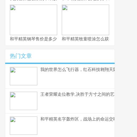
和平精英钢琴售价是多少，虚拟奢华的定价谜题
和平精英牧童喷涂怎么获得，牧童专属
热门文章
我的世界怎么飞行器，红石科技翱翔天际的奥秘
王者荣耀走位教学,决胜于方寸之间的艺术,副标题,
和平精英名字轰炸区，战场上的命运交响曲