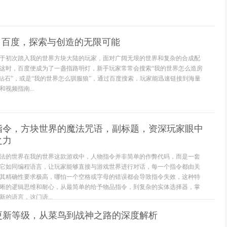
- 百度，探索与创造的无限可能
于初次踏入我的世界方块大陆的玩家，面对广阔无垠的世界和复杂的合成配
这时，百度便成为了一盏指路明灯，新手玩家常常会搜索“我的世界怎么造房
挖钻石”，或是“我的世界怎么驯服狼”，通过百度搜索，玩家能迅速链接到海量
视频指南...
指令，方块世界的魔法咒语，副标题，资深玩家眼中
之力
法的世界在我的世界这款游戏中，人物指令并非简单的作弊代码，而是一套
它如同编程语言，让玩家能够直接与游戏世界进行对话，每一个指令都由关
其精确性要求极高，哪怕一个空格或字母的错误都会导致指令失效，这种特
晰的逻辑思维和耐心，从最简单的给予物品指令，到复杂的实体选择器，掌
的语言，这门语...
更新等级，从菜鸟到战神之路的深度解析