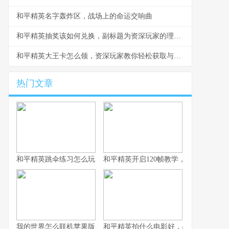
和平精英名字轰炸区，战场上的命运交响曲
和平精英抽奖该如何兑换，副标题为资深玩家的理性抉择指南
和平精英大王卡怎么领，资深玩家教你轻松获取与高效使用
热门文章
和平精英跳伞练习怎么玩，副标题为从新手到高手的精准降落之道
和平精英开启120帧教学，畅享极致流
我的世界怎么联机苹果版，资深玩家的联机指南与心得
和平精英拍什么电影好，战术竞技银幕