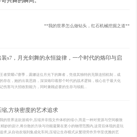
传奇共舞的瞬间。
**我的世界怎么做钻头，红石机械挖掘之道**
出装s7，月光剑舞的永恒旋律，一个时代的烙印与启
王者荣耀s7赛季，露娜这位月光下的舞者，凭借其独特的无限连招机制，成
的存在，她的出装思路，深深烙印着那个时代的战术逻辑，核心在于最大化
记伤害与大招收割能力，同时兼顾必要的生存与续航...
缩,方块密度的艺术追求
我的世界这款游戏中,压缩并非指文件体积的缩小,而是一种对资源与空间极致
过精妙的设计,将分散的方块与功能凝聚在更小的物理范围内,这背后体现的是玩
追求,从自动农场到集成化车间,压缩让生存模式从繁琐劳作升华至优雅的艺