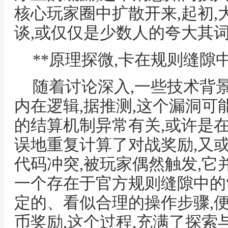
核心玩家圈中扩散开来,起初
谈,或仅仅是少数人的夸大其
**原理探微,卡在规则缝隙中
随着讨论深入,一些技术背
内在逻辑,据推测,这个漏洞
的结算机制异常有关,或许是
误地重复计算了对战奖励,又
代码冲突,被玩家偶然触发,它并
一个存在于官方规则缝隙中的“
定的、看似合理的操作步骤,
币奖励,这个过程,充满了探索