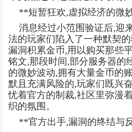
**短暂狂欢,虚拟经济的微妙
消息经过小范围验证后,迎
法的玩家们陷入了一种默契的
漏洞积累金币,用以购买那些
铭文,那段时间,部分服务器
的微妙波动,拥有大量金币的
默且充满风险的,玩家们既兴奋
忧着官方的制裁,社区里弥漫
织的氛围。
**官方出手,漏洞的终结与反