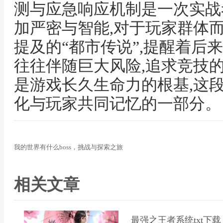
测与应急响应机制是一次实战
加严密与智能,对于玩家群体
提及的“都市传说”,提醒着后
往往伴随巨大风险,追求竞技
是游戏长久生命力的根基,这
化与玩家共同记忆的一部分。
我的世界有什么boss，挑战与探索之旅
相关文章
最强之王者系统txt下