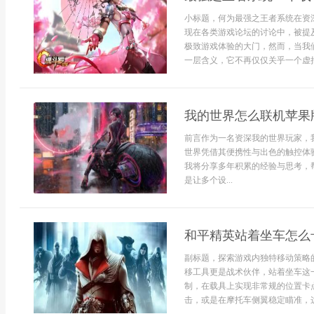
小标题，何为最强之王者系统在资
现在各类游戏论坛的讨论中，被提
极致游戏体验的大门，然而，当我们
一层含义，它不再仅仅关乎一个虚拟
我的世界怎么联机苹果
前言作为一名资深我的世界玩家，
世界凭借其便携性与出色的触控体
我将分享多年积累的经验与思考，
是让多个设...
和平精英站着坐车怎么
副标题，探索游戏内独特移动策略
移工具更是战术伙伴，站着坐车这
制，在载具上实现非常规的位置卡
击，或是在摩托车侧翼稳定瞄准，这