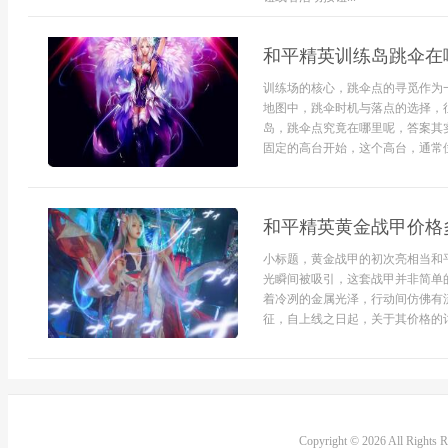
和平精英训练岛跳伞在
训练场的核心，跳伞点的寻觅作为
地图中，跳伞时机与落点的选择，
岛，跳伞点究竟在哪里呢，答案其
固定的高台开始，这个高台，通常位
和平精英黄金战甲价格
小标题，黄金战甲的初次亮相当和
光瞬间被吸引，这套战甲并非简单
着冷冽的金属光泽，行动间仿佛有
征，自上线之日起，关于其价格的讨
Copyright © 2026 All Rights