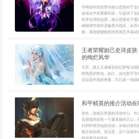
手柄操作的优势与核心思路对于追
游戏水平的重要利器，它提供了远
科学合理的设置，核心思路在于通
精细调节摇杆灵敏度与死区，从而
验。基础按键映射的布局艺术基础按键
王者荣耀妲己史诗皮肤
的绚烂风华
引言，踏入王者峡谷的幻梦每当我
阵熟悉的悸动，妲己，这位新手导
仅仅是外观的更换，它们是一场场精
和平精英的推介活动在
首先，游戏主界面的活动中心。作
实游戏内就有一个最直接的入口，
行和即将开始的活动，从每日签到
推介的内容。但注意，这个活动中
钮或者活动按钮...