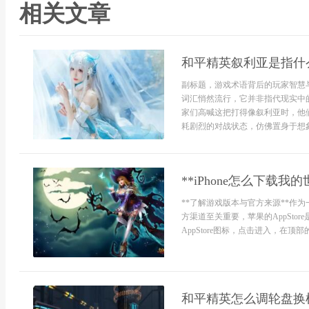
相关文章
和平精英叙利亚是指什
副标题，游戏术语背后的玩家智慧
词汇悄然流行，它并非指代现实中
家们高喊这把打得像叙利亚时，他
耗剧烈的对战状态，仿佛置身于想象
**iPhone怎么下载
**了解游戏版本与官方来源**作为
方渠道至关重要，苹果的AppStor
AppStore图标，点击进入，在顶
和平精英怎么调轮盘换