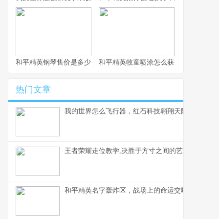
和平精英钢琴售价是多少，虚拟奢华的定价谜题
和平精英牧童喷涂怎么获得，牧童专属
热门文章
我的世界怎么飞行器，红石科技翱翔天际的奥秘
王者荣耀走位教学,决胜于方寸之间的艺术,副标题,
和平精英名字轰炸区，战场上的命运交响曲