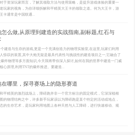
对于资深玩家而言，了解其领取方法与使用策略，是提升游戏体验的重要一
老玩家的视角，为你详细拆解和平精英大王卡的领取之道。何为大王卡，游
卡通常是中国联通...
怎么做,从原理到建造的实战指南,副标题,红石与
术
一个建造与生存的游戏,更是一个充满创造力的物理实验室,在这里,玩家们利用
人惊叹的装置,其中大炮无疑是最具代表性与挑战性的建造项目之一,它融合了
及爆炸物理等多方面知识,今天我将带你深入探讨,如何在我的世界中建造一门威
心原理,利用TNT的爆炸推进。要建造...
跑在哪里，探寻赛场上的隐形赛道
和平精英的激烈战场上，障碍跑并非一个官方标注的固定模式，它深深植根
图的物理结构之中，许多新手玩家误以为障碍跑是某个特定的活动或地点，
态的生存艺术，是玩家利用地图上各种天然与人工障碍，进行快速移动、规