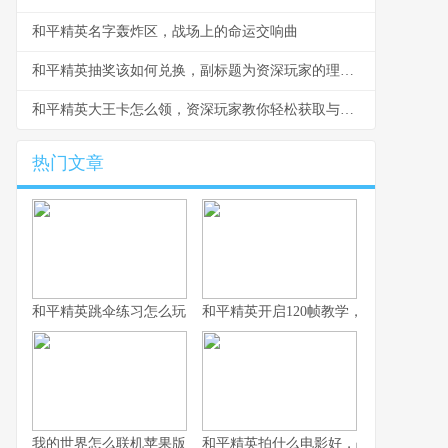
和平精英名字轰炸区，战场上的命运交响曲
和平精英抽奖该如何兑换，副标题为资深玩家的理性抉择指南
和平精英大王卡怎么领，资深玩家教你轻松获取与高效使用
热门文章
和平精英跳伞练习怎么玩，副标题为从新手到高手的精准降落之道
和平精英开启120帧教学，畅享极致流
我的世界怎么联机苹果版，资深玩家的联机指南与心得
和平精英拍什么电影好，战术竞技银幕