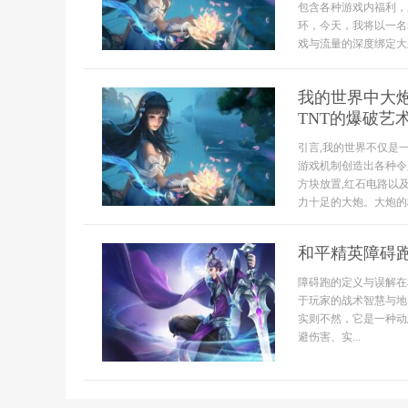
包含各种游戏内福利，
环，今天，我将以一名
戏与流量的深度绑定大王
我的世界中大炮
TNT的爆破艺
引言,我的世界不仅是
游戏机制创造出各种令
方块放置,红石电路以
力十足的大炮。大炮的核
和平精英障碍
障碍跑的定义与误解在
于玩家的战术智慧与地
实则不然，它是一种动
避伤害、实...