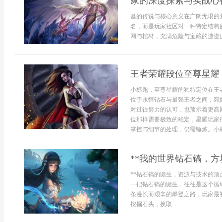
家的深度探索与实战心
墓的传说与核心意义在广阔无垠的
名，而是玩家社区对一种特定结构
网与棺材，充满危险与宝藏的遗迹房
王者荣耀段位至尊星耀
小标题，至尊星耀的独特定位在王
位于永恒钻石与最强王者之间，宛
对过往努力的认可，也预示着更高
位那样需要极致的稳定，星耀玩家
掌控与细节的处理，仍需锤炼。小标.
**我的世界钻石镐，方
**钻石镐的诞生，资源与技术的顶
一把钻石镐的诞生，往往是这个循
条漫长而艰辛的攀登之路，玩家最
挖掘石头，换取...