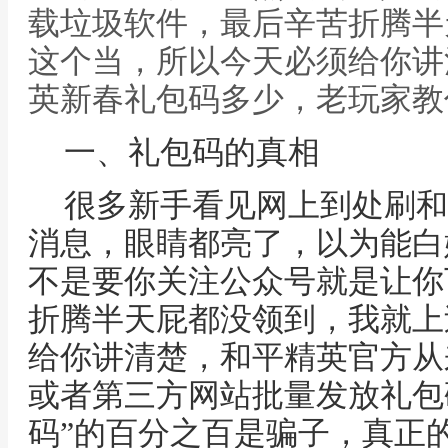
载垃圾软件，最后辛苦折腾半
这个当，所以今天必须给你讲
英新春礼包码多少，老玩家教
一、礼包码的真相
很多新手看见网上到处刷和
消息，眼睛都亮了，以为能白
不是要你关注公众号就是让你
折腾半天屁都没领到，我就上
给你讲清楚，和平精英官方从
或者第三方网站批量发放礼包
码”的百分之百是骗子，真正