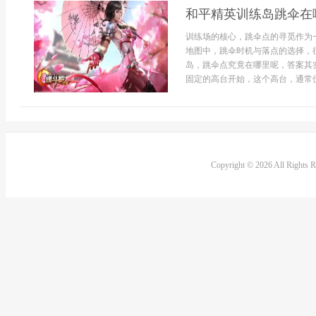
和平精英训练岛跳伞在
训练场的核心，跳伞点的寻觅作为
地图中，跳伞时机与落点的选择，
岛，跳伞点究竟在哪里呢，答案其
固定的高台开始，这个高台，通常位
Copyright © 2026 All Rights