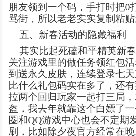
朋友领到一个码，手打时把0
骂街，所以老老实实复制粘贴
五、新春活动的隐藏福利
其实比起死磕和平精英新春
关注游戏里的做任务领红包活
到送永久皮肤，连续登录七天
比什么礼包码实在多了，还有
拉两个回归玩家一起打三局，
盔，我去年就靠这个白嫖了一
圈和QQ游戏中心也会不定期
刷，比如除夕夜官方经常在晚