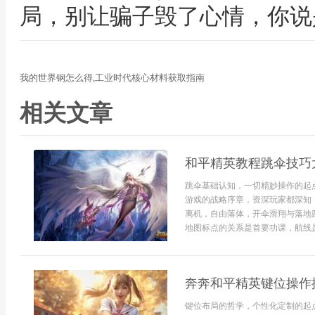
局，别让骗子毁了心情，你说
我的世界钢怎么得,工业时代核心材料获取指南
相关文章
和平精英教程跳伞技巧
跳伞基础认知，一切精妙操作的起
游戏的战略序章，资深玩家都深知
离机，自由落体，开伞滑翔与落地
地图标点的关系是首要功课，航线是
奔奔和平精英键位操作
键位布局的哲学，个性化定制的起