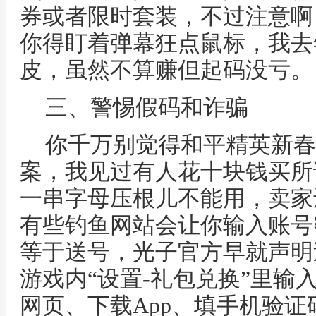
券或者限时套装，不过注意啊
你得盯着弹幕狂点鼠标，我去
皮，虽然不算赚但起码没亏。
三、警惕假码和诈骗
你千万别觉得和平精英新春
案，我见过有人花十块钱买所
一串字母压根儿不能用，卖家
有些钓鱼网站会让你输入账号
等于送号，光子官方早就声明
游戏内“设置-礼包兑换”里输
网页、下载App、填手机验