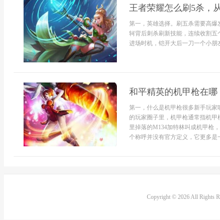
王者荣耀怎么刷5杀，
第一，英雄选择。刷五杀需要高爆
轲背后刺杀刷新技能，连续收割五
进场时机，铠开大后一刀一个小朋友
和平精英的机甲枪在哪
第一，什么是机甲枪很多新手玩家
的玩家圈子里，机甲枪通常指机甲
里掉落的M134加特林叫成机甲
个称呼并没有官方定义，它更多是一
Copyright © 2026 All Rights