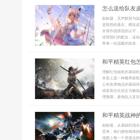
怎么送给队友
副标题，无声默契与战
是取胜的基石，赠送皮
并肩作战情谊的认可，
珍惜我们的配合，这份
带来一丝温暖的惊喜，..
和平精英红包
理解红包抽奖的基础机
本质上是一种概率获取
公布各类物品的基础掉
或套装往往设定为极低
理预期，避免陷入盲目投
和平精英战神
副标题，从基础到顶尖
思考，他们拥有精准的
地图上每一个资源点的