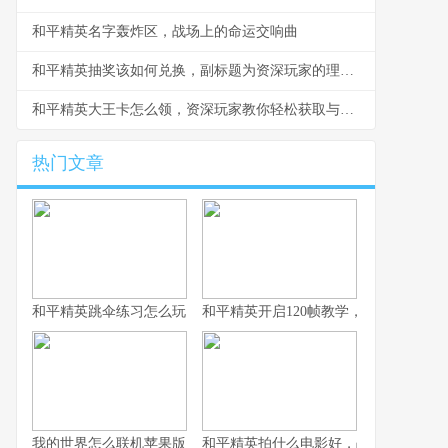
和平精英名字轰炸区，战场上的命运交响曲
和平精英抽奖该如何兑换，副标题为资深玩家的理性抉择指南
和平精英大王卡怎么领，资深玩家教你轻松获取与高效使用
热门文章
和平精英跳伞练习怎么玩，副标题为从新手到高手的精准降落之道
和平精英开启120帧教学，畅享极致流
我的世界怎么联机苹果版，资深玩家的联机指南与心得
和平精英拍什么电影好，战术竞技银幕