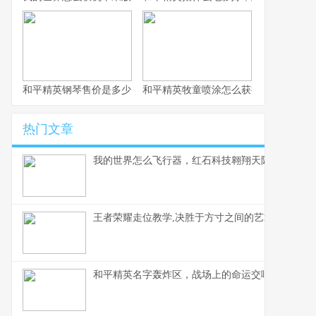
和平精英钢琴售价是多少，虚拟奢华的定价谜题
和平精英牧童喷涂怎么获得，牧童专属
热门文章
我的世界怎么飞行器，红石科技翱翔天际的奥秘
王者荣耀走位教学,决胜于方寸之间的艺术,副标题,
和平精英名字轰炸区，战场上的命运交响曲