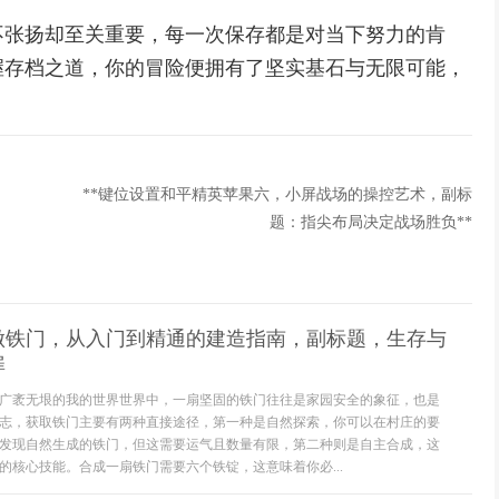
不张扬却至关重要，每一次保存都是对当下努力的肯
握存档之道，你的冒险便拥有了坚实基石与无限可能，
。
**键位设置和平精英苹果六，小屏战场的操控艺术，副标
题：指尖布局决定战场胜负**
做铁门，从入门到精通的建造指南，副标题，生存与
扉
广袤无垠的我的世界世界中，一扇坚固的铁门往往是家园安全的象征，也是
志，获取铁门主要有两种直接途径，第一种是自然探索，你可以在村庄的要
发现自然生成的铁门，但这需要运气且数量有限，第二种则是自主合成，这
的核心技能。合成一扇铁门需要六个铁锭，这意味着你必...