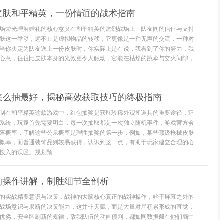
皮肤和平精英，一份情谊的战术指南
场荣光理解赠礼的核心意义在和平精英的激烈战场上，队友间的信任与支持
肤这一举动，远不止是虚拟物品的转移，它更像是一种无声的交流，一种对
当你决定为队友送上一份皮肤时，你实际上是在说，我看到了你的努力，我
心意，往往比皮肤本身的光效更令人触动，它能在枯燥的跳伞与交火间隙，
.
怎么抽最好，揭秘高效获取技巧的终极指南
制在和平精英这款游戏中，红包抽奖是获取珍稀外观和道具的重要途径，它
系统，玩家首先需要明白，每一次抽取都是一次独立随机事件，游戏官方会
落概率，了解这些公示概率是理性抽奖的第一步，例如，某些顶级枪械皮肤
概率，而普通装饰品则较易获得，认识到这一点，有助于玩家建立合理的心
入的误区。规划预...
的操作讲解，制胜细节全剖析
的实战精要意识与决策，战神的大脑核心真正的战神操作，始于屏幕之外的
战场意识与果断的决策能力，这并非天赋，而是大量对局积累形成的直觉，
优劣，安全区刷新的规律，敌我队伍的动向预判，都如同数据般在他们脑中