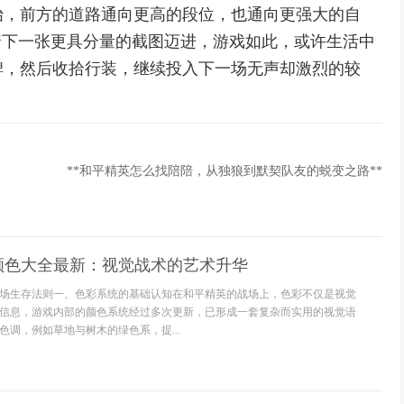
始，前方的道路通向更高的段位，也通向更强大的自
着下一张更具分量的截图迈进，游戏如此，或许生活中
碑，然后收拾行装，继续投入下一场无声却激烈的较
**和平精英怎么找陪陪，从独狼到默契队友的蜕变之路**
颜色大全最新：视觉战术的艺术升华
场生存法则一、色彩系统的基础认知在和平精英的战场上，色彩不仅是视觉
信息，游戏内部的颜色系统经过多次更新，已形成一套复杂而实用的视觉语
色调，例如草地与树木的绿色系，提...