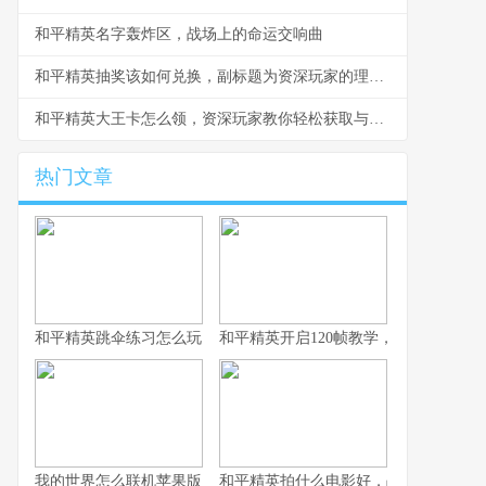
和平精英名字轰炸区，战场上的命运交响曲
和平精英抽奖该如何兑换，副标题为资深玩家的理性抉择指南
和平精英大王卡怎么领，资深玩家教你轻松获取与高效使用
热门文章
和平精英跳伞练习怎么玩，副标题为从新手到高手的精准降落之道
和平精英开启120帧教学，畅享极致流
我的世界怎么联机苹果版，资深玩家的联机指南与心得
和平精英拍什么电影好，战术竞技银幕