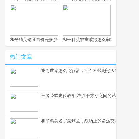
和平精英钢琴售价是多少，虚拟奢华的定价谜题
和平精英牧童喷涂怎么获得，牧童专属
热门文章
我的世界怎么飞行器，红石科技翱翔天际的奥秘
王者荣耀走位教学,决胜于方寸之间的艺术,副标题,
和平精英名字轰炸区，战场上的命运交响曲