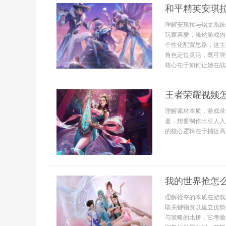
和平精英安琪
理解安琪拉与铭文系统
玩家喜爱，虽然游戏内
个性化配置思路，这主
角色定位灵活，既可突
核心在于如何让她在战场
王者荣耀视频
理解素材本质，游戏录
逝，想要制作出引人入
的核心逻辑在于捕捉高
我的世界抢怎
理解抢夺的本质在游戏
取关键物资以建立优势
与策略的比拼，它考验