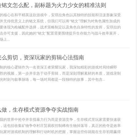
拉铭文怎么配，副标题为火力少女的精准法则
的核心在和平精英这款游戏中，安琪拉角色以其独特的技能和活泼形象深受
并无传统意义上的铭文系统，但我们可以将“铭文”理解为对角色属性加成的
要体现为枪械配件选择，战术策略制定以及角色自身特性的发挥，安琪拉的
击亦可支援，因此她的“铭文”配置需要围绕提升生存能力与战斗效率展开，
上...
怎么剪切，资深玩家的剪辑心法指南
制的核心逻辑作为一名资深王者荣耀玩家，我深知精彩的游戏对局转瞬即
胜的视频，第一步并非急于动手剪辑，而是深刻理解素材的本质，游戏录制
光时刻与叙事脉络，每一场对局都是一段独特的故事，其中包含...
么做，生存模式资源争夺实战指南
我的世界中抢夺并非指暴力行为而是资源竞争，生存模式里玩家需要快速获
，这包括收集矿物争夺村庄贸易权控制稀有生物掉落等，真正的抢夺是效率
玩家对游戏机制的理解和行动时机的把握，掌握这些你就能在生存初期赢得