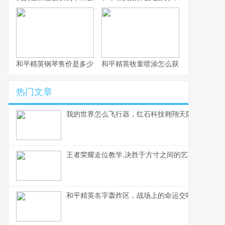
和平精英钢琴售价是多少，虚拟奢华的定价谜题
和平精英牧童喷涂怎么获得，牧童专属
热门文章
我的世界怎么飞行器，红石科技翱翔天际的奥秘
王者荣耀走位教学,决胜于方寸之间的艺术,副标题,
和平精英名字轰炸区，战场上的命运交响曲