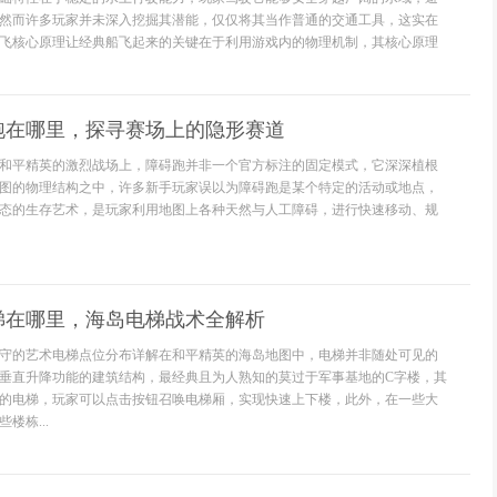
然而许多玩家并未深入挖掘其潜能，仅仅将其当作普通的交通工具，这实在
飞核心原理让经典船飞起来的关键在于利用游戏内的物理机制，其核心原理
跑在哪里，探寻赛场上的隐形赛道
和平精英的激烈战场上，障碍跑并非一个官方标注的固定模式，它深深植根
图的物理结构之中，许多新手玩家误以为障碍跑是某个特定的活动或地点，
态的生存艺术，是玩家利用地图上各种天然与人工障碍，进行快速移动、规
梯在哪里，海岛电梯战术全解析
守的艺术电梯点位分布详解在和平精英的海岛地图中，电梯并非随处可见的
垂直升降功能的建筑结构，最经典且为人熟知的莫过于军事基地的C字楼，其
的电梯，玩家可以点击按钮召唤电梯厢，实现快速上下楼，此外，在一些大
楼栋...