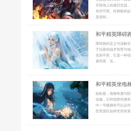
开陆地上的激烈交战，
有些可惜。经典船的起
是借助...
和平精英障碍
障碍跑的定义与误解在
于玩家的战术智慧与地
实则不然，它是一种动
避伤害、实...
和平精英坐电
副标题，电梯奇袭与防
设施，它特指那些拥有
中一号楼拥有可以运作
型资源区如研究所的某些