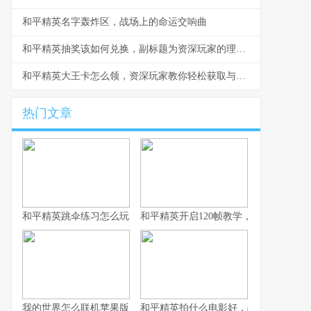
和平精英名字轰炸区，战场上的命运交响曲
和平精英抽奖该如何兑换，副标题为资深玩家的理性抉择指南
和平精英大王卡怎么领，资深玩家教你轻松获取与高效使用
热门文章
和平精英跳伞练习怎么玩，副标题为从新手到高手的精准降落之道
和平精英开启120帧教学，畅享极致流
我的世界怎么联机苹果版，资深玩家的联机指南与心得
和平精英拍什么电影好，战术竞技银幕