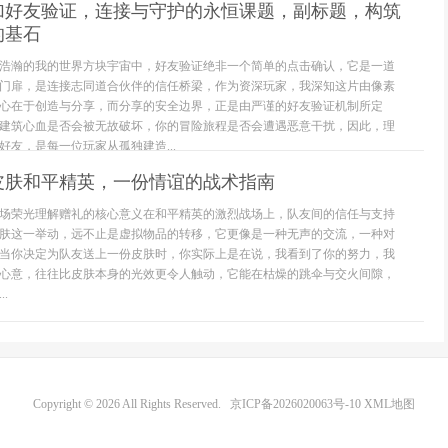
加好友验证，连接与守护的永恒课题，副标题，构筑
的基石
浩瀚的我的世界方块宇宙中，好友验证绝非一个简单的点击确认，它是一道
门扉，是连接志同道合伙伴的信任桥梁，作为资深玩家，我深知这片由像素
心在于创造与分享，而分享的安全边界，正是由严谨的好友验证机制所定
建筑心血是否会被无故破坏，你的冒险旅程是否会遭遇恶意干扰，因此，理
友，是每一位玩家从孤独建造...
皮肤和平精英，一份情谊的战术指南
场荣光理解赠礼的核心意义在和平精英的激烈战场上，队友间的信任与支持
肤这一举动，远不止是虚拟物品的转移，它更像是一种无声的交流，一种对
当你决定为队友送上一份皮肤时，你实际上是在说，我看到了你的努力，我
心意，往往比皮肤本身的光效更令人触动，它能在枯燥的跳伞与交火间隙，
.
Copyright © 2026 All Rights Reserved.
京ICP备2026020063号-10
XML地图