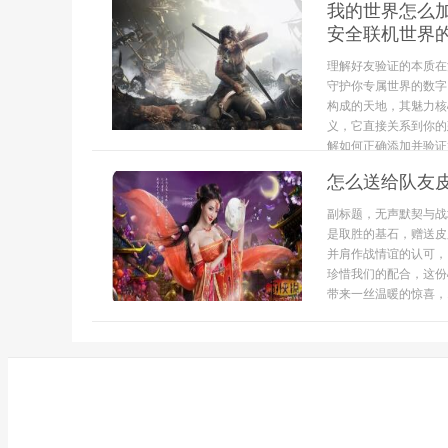
我的世界怎么
安全联机世界
理解好友验证的本质在
守护你专属世界的数字
构成的天地，其魅力核
义，它直接关系到你的
解如何正确添加并验证好
怎么送给队友
副标题，无声默契与战
是取胜的基石，赠送皮
并肩作战情谊的认可，
珍惜我们的配合，这份
带来一丝温暖的惊喜，..