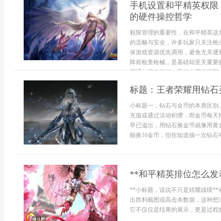
手机设置和平精英权限
的硬件操控哲学
权限管理的重要性，在和平精英这
的流畅与安全，许多玩家只关注枪
保游戏资源优先调用，避免无关通
阵前检查枪械，是基础却至关重要
用通知堪称噩梦，它们会遮挡视野，打
标题：王者荣耀用钻石
小标题一，钻石与金币的本质区别
充值或通过活动积攒，而金币每天
早已溢出，用钻石换金币就像用黄
能换10金币，但你知道抽一次钻石夺宝
**和平精英排位怎么发
**小标题，说说不只是炫耀战绩*
出胜利截图或高击杀数据，这种想
它不仅仅是结果的展示，更是过程的记