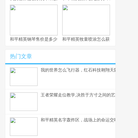
和平精英钢琴售价是多少，虚拟奢华的定价谜题
和平精英牧童喷涂怎么获得，牧童专属
热门文章
我的世界怎么飞行器，红石科技翱翔天际的奥秘
王者荣耀走位教学,决胜于方寸之间的艺术,副标题,
和平精英名字轰炸区，战场上的命运交响曲