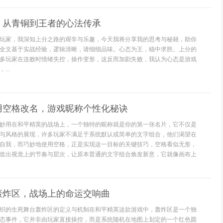
：从青铜到王者的心法传承
玩家，我深知上分之路的艰辛与乐趣，今天我将分享我的思考与秘籍，助你
全文基于实战经验，逻辑清晰，请细细品味。心态为王，稳中求胜。上分的
多玩家在连败时情绪失控，操作变形，这反而加剧失败，我认为心态是游戏
..
用空格改名，游戏昵称个性化秘诀
妙用在和平精英的战场上，一个独特的昵称就是你的第一张名片，它不仅是
与风格的展现，许多玩家不满足于系统默认或简单的文字组合，他们渴望在
自我，而巧妙地使用空格，正是实现这一目标的关键技巧，空格看似无形，
造出视觉上的节奏与层次，让原本普通的文字组合焕发新意，它就像画布上
轰炸区，战场上的命运交响曲
织的生死舞台轰炸区的定义与机制在和平精英这款游戏中，轰炸区是一个独
态事件，它并非由玩家直接操控，而是系统随机在地图上划定的一个红色圆