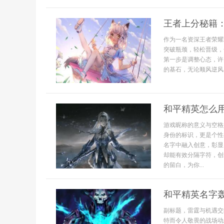
王者上分秘籍
作为一名资深王者荣耀
突破瓶颈，轻松晋级，
第一步是调整心态，许
的基石，无论顺风逆风，.
和平精英怎么
游戏昵称的意义与空格
身份的标识，更是个性
名字中融入创意，彰显
却能有效分隔字符，创
的留白，为你...
和平精英名字
副标题，雷霆与机遇交
特而令人敬畏的战场动