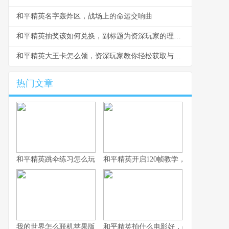
和平精英名字轰炸区，战场上的命运交响曲
和平精英抽奖该如何兑换，副标题为资深玩家的理性抉择指南
和平精英大王卡怎么领，资深玩家教你轻松获取与高效使用
热门文章
和平精英跳伞练习怎么玩，副标题为从新手到高手的精准降落之道
和平精英开启120帧教学，畅享极致流
我的世界怎么联机苹果版，资深玩家的联机指南与心得
和平精英拍什么电影好，战术竞技银幕