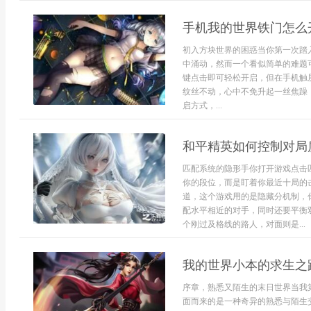
手机我的世界铁门怎么
初入方块世界的困惑当你第一次踏
中涌动，然而一个看似简单的难题
键点击即可轻松开启，但在手机触
纹丝不动，心中不免升起一丝焦躁
启方式，...
和平精英如何控制对局
匹配系统的隐形手你打开游戏点击
你的段位，而是盯着你最近十局的
道，这个游戏用的是隐藏分机制，
配水平相近的对手，同时还要平衡
个刚过及格线的路人，对面则是...
我的世界小本的求生之
序章，熟悉又陌生的末日世界当我
面而来的是一种奇异的熟悉与陌生