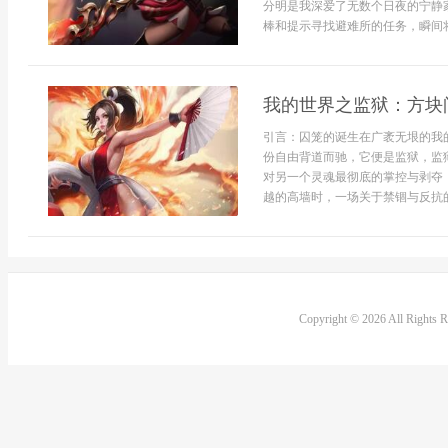
分明是我深爱了无数个日夜的宁静
棒和提示寻找避难所的任务，瞬间将
我的世界之监狱：方块
引言：囚笼的诞生在广袤无垠的我
份自由背道而驰，它便是监狱，监
对另一个灵魂最彻底的掌控与剥夺
越的高墙时，一场关于禁锢与反抗的
Copyright © 2026 All Rights