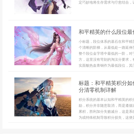
定巧妙地将生存需求与疗愈结合，让
和平精英的什么段位最
小标题，段位体系的基石在和平精
个清晰的阶梯，从最低处一路延伸
整个段位金字塔中最低的一阶，对
方，这里没有苛刻的淘汰分要求，
实面貌热血青铜作为最低段位，其门
标题：和平精英积分如
分清零机制详解
积分系统的基本认知和平精英的积
励，积分并非随意取消，而是遵循
累积，胜利加分失败减分，这是系
为或特殊机制导致积分损失，这便是所