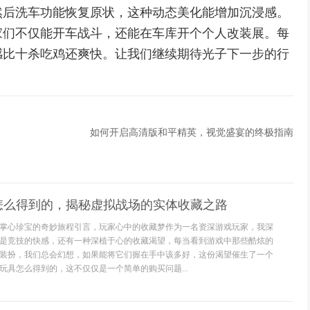
然后洗车功能恢复原状，这种动态美化能增加沉浸感。
家们不仅能开车战斗，还能在车库开个个人改装展。每
感比十杀吃鸡还爽快。让我们继续期待光子下一步的行
如何开启高清版和平精英，视觉盛宴的终极指南
怎么得到的，揭秘虚拟战场的实体收藏之路
掌心珍宝的奇妙旅程引言，玩家心中的收藏梦作为一名资深游戏玩家，我深
是竞技的快感，还有一种深植于心的收藏渴望，每当看到游戏中那些酷炫的
装扮，我们总会幻想，如果能将它们握在手中该多好，这份渴望催生了一个
玩具怎么得到的，这不仅仅是一个简单的购买问题...