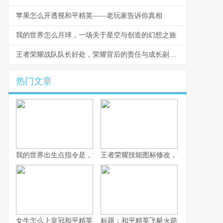
苹果怎么开透视和平精英——老玩家告诉你真相
我的世界怎么月球，一场关于星空与创造的幻想之旅
王者荣耀战队队长好处，荣耀背后的责任与成长副标题
热门文章
我的世界出生点指令是，游戏世界的精准锚点，副标题，资深玩家
王者荣耀技能图标修改，一次视觉与体
女生怎么上皇冠和平精英，战术思维与团队致胜之道
标题：和平精英飞艇火箭怎么坐，资深