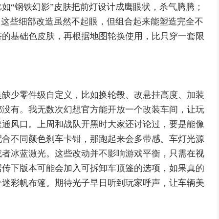
如“钢铁幻影”皮肤把前灯设计成鹰眼状，杀气腾腾；
。这些细部改造虽然不起眼，但组合起来能塑造完全不
搭的基础色皮肤，再根据地图轮换使用，比只穿一套限
是缺少零件级自定义，比如换轮毂、改悬挂高度、加装
都没有。我无数次幻想官方能开放一个改装车间，让玩
盖通风口。上周和战队开黑时大家还讨论过，要是能像
，配合不同颜色刹车卡钳，那跑起来会多带感。车灯光源
或者冰蓝激光。这些改动并不影响游戏平衡，只需在视
据传下版本可能会加入可拆卸车顶篷的选项，如果真的
个迷彩帆布篷。期待光子早日听到玩家呼声，让车辆美