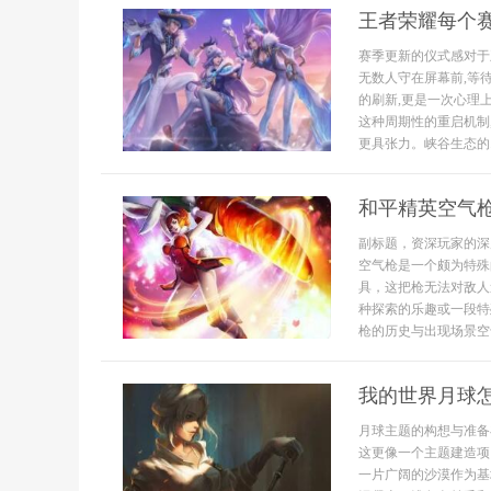
王者荣耀每个
赛季更新的仪式感对于
无数人守在屏幕前,等
的刷新,更是一次心理
这种周期性的重启机制
更具张力。峡谷生态的..
和平精英空气
副标题，资深玩家的深
空气枪是一个颇为特殊
具，这把枪无法对敌人
种探索的乐趣或一段特
枪的历史与出现场景空气
我的世界月球
月球主题的构想与准备
这更像一个主题建造项
一片广阔的沙漠作为基