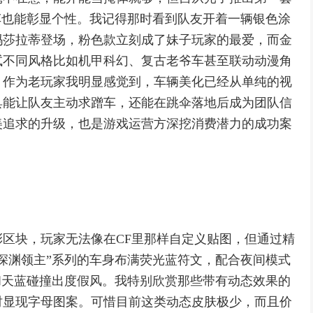
车也能彰显个性。我记得那时看到队友开着一辆银色涂
玛莎拉蒂登场，粉色款立刻成了妹子玩家的最爱，而金
试不同风格比如机甲科幻、复古老爷车甚至联动动漫角
。作为老玩家我明显感觉到，车辆美化已经从单纯的视
具能让队友主动求蹭车，还能在跳伞落地后成为团队信
美追求的升级，也是游戏运营方深挖消费潜力的成功案
区块，玩家无法像在CF里那样自定义贴图，但通过精
深渊领主”系列的车身布满荧光蓝符文，配合夜间模式
和天蓝碰撞出度假风。我特别欣赏那些带有动态效果的
时显现字母图案。可惜目前这类动态皮肤极少，而且价