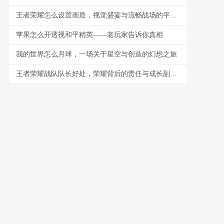
王者荣耀怎么设置画质，视觉盛宴与流畅战场的平衡艺术，副标题，资深玩家的画质调优指南
苹果怎么开透视和平精英——老玩家告诉你真相
我的世界怎么月球，一场关于星空与创造的幻想之旅
王者荣耀战队队长好处，荣耀背后的责任与成长副标题