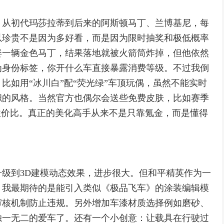
。从初代玛莎拉蒂到后来的阿斯顿马丁、兰博基尼，每
以珍贵不是因为多好看，而是因为限时抽奖和极低概率
娶一辆金色马丁，结果落地就被火箭筒炸掉，但他依然
为身份标签，你开什么车直接暴露消费等级。不过我倒
比如用“冰川白”配“荧光绿”车顶玩偶，虽然不能实时
帜的风格。当然官方也偶尔会送些免费皮肤，比如赛季
性价比。真正的美化高手从来不是只靠氪金，而是懂得
级到3D建模动态效果，进步很大。但和平精英作为一
。我最期待的是能引入类似《极品飞车》的涂装编辑模
审核机制防止违规。另外增加车漆材质选择例如磨砂、
独一无二的爱车了。还有一个小创意：让载具在行驶过