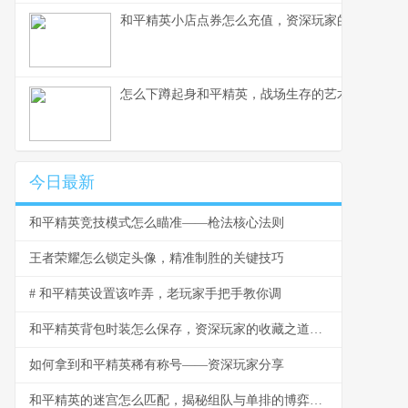
和平精英小店点券怎么充值，资深玩家的完整指南
怎么下蹲起身和平精英，战场生存的艺术
今日最新
和平精英竞技模式怎么瞄准——枪法核心法则
王者荣耀怎么锁定头像，精准制胜的关键技巧
# 和平精英设置该咋弄，老玩家手把手教你调
和平精英背包时装怎么保存，资深玩家的收藏之道，副标题，虚拟衣橱的永恒艺术
如何拿到和平精英稀有称号——资深玩家分享
和平精英的迷宫怎么匹配，揭秘组队与单排的博弈之道