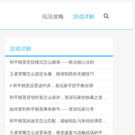
玩法攻略
游戏详解
.
游戏详解
和平精英竞技模式怎么瞄准——枪法核心法则
王者荣耀怎么锁定头像，精准制胜的关键技巧
# 和平精英设置该咋弄，老玩家手把手教你调
和平精英背包时装怎么保存，资深玩家的收藏之道，副标题，虚拟衣橱的永恒艺术
如何拿到和平精英稀有称号——资深玩家分享
和平精英的迷宫怎么匹配，揭秘组队与单排的博弈之道
王者荣耀怎么设置画质，视觉盛宴与流畅战场的平衡艺术，副标题，资深玩家的画质调优指南