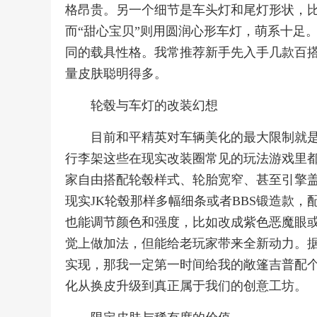
格昂贵。另一个细节是车头灯和尾灯形状，比
而“甜心宝贝”则用圆润心形车灯，萌系十足
同的载具性格。我常推荐新手先入手几款百
量皮肤聪明得多。
轮毂与车灯的改装幻想
目前和平精英对车辆美化的最大限制就
行李架这些在现实改装圈常见的玩法游戏里
家自由搭配轮毂样式、轮胎宽窄、甚至引擎
现实JK轮毂那样多幅细条或者BBS锻造款
也能调节颜色和强度，比如改成紫色恶魔眼
觉上做加法，但能给老玩家带来全新动力。
实现，那我一定第一时间给我的敞篷吉普配
化从换皮升级到真正属于我们的创意工坊。