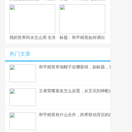
我的世界药水怎么用 生存大师的药水使用艺术
标题：和平精英如何调出轮盘，资深玩
热门文章
和平精英草地帽子在哪获得，副标题，资深玩家深
王者荣耀基友怎么设置，从互坑到神配合的蜕变
和平精英有什么合作，跨界联动背后的战略蓝图