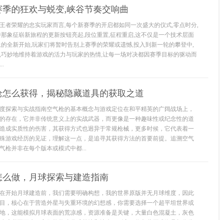
赛季的狂欢与蜕变,峡谷节奏交响曲
王者荣耀的忠实玩家而言,每个新赛季的开启都如同一次盛大的仪式,零点时分,
待那象征崭新旅程的更新按钮亮起,段位重置,征程重启,这不仅是一个技术层面
上的全新开始,玩家们将暂时告别上赛季的荣耀或遗憾,投入到新一轮的攀登中,
,巧妙地维持着游戏的活力与玩家的热情,让每一场对决都因赛季目标的驱动而
.
枪怎么获得，揭秘隐藏道具的获取之道
度探索与实战指南空气枪的基本概念与游戏定位在和平精英的广阔战场上，
的存在，它并非传统意义上的实战武器，而更像是一种趣味性或纪念性的道
造成实质性的伤害，其获得方式也迥异于常规枪械，更多时候，它代表着一
殊游戏经历的见证，理解这一点，是追寻其获得方法的首要前提。追溯空气
枪并非在每个版本或模式中都...
怎么做，月球探索与建造指南
在开始月球建造前，我们需要明确构想，我的世界原版并无月球维度，因此
目，核心在于营造外星与失重环境的幻想感，你需要选择一个超平坦世界或
地，这能模拟月球表面的荒凉感，资源准备是关键，大量白色混凝土，灰色