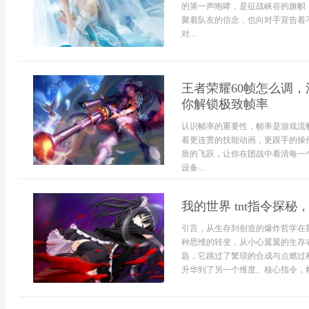
的第一声咆哮，是征战峡谷的旗帜
聚着队友的信念，也向对手宣告着
对...
王者荣耀60帧怎么调
你解锁极致帧率
认识帧率的重要性，帧率是游戏流
着更连贯的技能动画，更跟手的操作
质的飞跃，让你在团战中看清每一
设备...
我的世界 tnt指令探
引言，从生存到创造的爆炸哲学在我
种思维的转变，从小心翼翼的生存者
匙，它跳过了繁琐的合成与点燃过
升华到了另一个维度。核心指令，精准