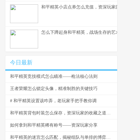
和平精英小店点券怎么充值，资深玩家的完整指南
怎么下蹲起身和平精英，战场生存的艺术
今日最新
和平精英竞技模式怎么瞄准——枪法核心法则
王者荣耀怎么锁定头像，精准制胜的关键技巧
# 和平精英设置该咋弄，老玩家手把手教你调
和平精英背包时装怎么保存，资深玩家的收藏之道，副标题，虚拟衣橱的永恒艺术
如何拿到和平精英稀有称号——资深玩家分享
和平精英的迷宫怎么匹配，揭秘组队与单排的博弈之道