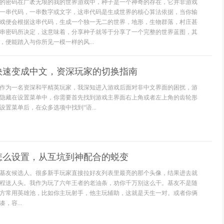
的密码在广袤无垠的我的世界游戏中，种子是一个神奇的存在，它并非游戏
一串代码，一串数字或文字，这串代码是生成世界的核心算法依据，当你输
戏便会根据这串代码，生成一个独一无二的世界，地形，生物群落，村庄甚
串密码所决定，这意味着，分享种子就等于分享了一个完整的世界蓝图，其
，便能踏入与你所见一模一样的风...
快速变成中文，资深玩家的切换指南
作为一名资深和平精英玩家，我深知进入游戏后面对非中文界面的困扰，游
隐藏在设置菜单中，你需要首先找到游戏主界面右上角或者左上角的齿轮形
置菜单后，在众多选项中找到“语...
怎么设置，从互坑到神配合的蜕变
基友候选人。很多新手玩家直接拉好友列表里最亮的那个头像，结果进去就
程送人头。我作为玩了六年王者的老油条，劝你千万别这么干。基友不是随
方常用英雄池，比如你主玩射手，他主玩辅助，这就是天生一对。或者你俩
，容...