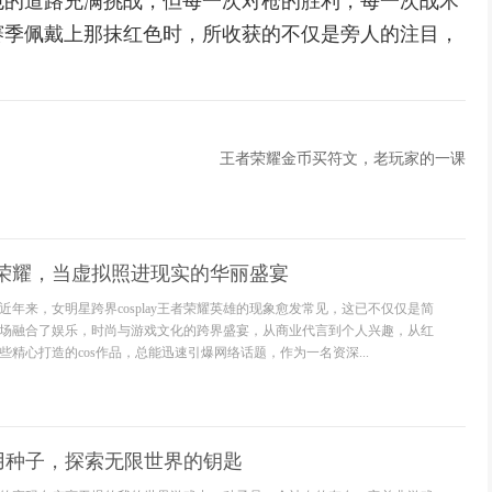
色的道路充满挑战，但每一次对枪的胜利，每一次战术
赛季佩戴上那抹红色时，所收获的不仅是旁人的注目，
王者荣耀金币买符文，老玩家的一课
者荣耀，当虚拟照进现实的华丽盛宴
年来，女明星跨界cosplay王者荣耀英雄的现象愈发常见，这已不仅仅是简
场融合了娱乐，时尚与游戏文化的跨界盛宴，从商业代言到个人兴趣，从红
精心打造的cos作品，总能迅速引爆网络话题，作为一名资深...
用种子，探索无限世界的钥匙