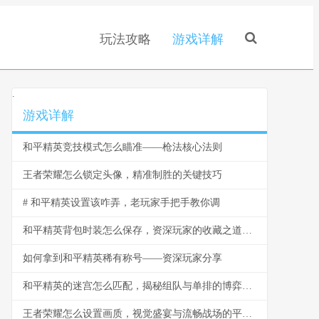
玩法攻略
游戏详解
.
游戏详解
和平精英竞技模式怎么瞄准——枪法核心法则
王者荣耀怎么锁定头像，精准制胜的关键技巧
# 和平精英设置该咋弄，老玩家手把手教你调
和平精英背包时装怎么保存，资深玩家的收藏之道，副标题，虚拟衣橱的永恒艺术
如何拿到和平精英稀有称号——资深玩家分享
和平精英的迷宫怎么匹配，揭秘组队与单排的博弈之道
王者荣耀怎么设置画质，视觉盛宴与流畅战场的平衡艺术，副标题，资深玩家的画质调优指南