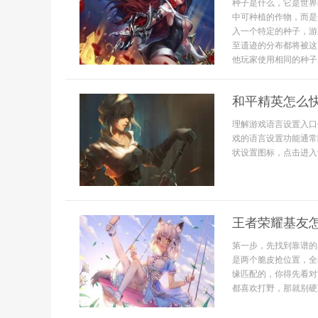
种子是什么，它是世界
中可种植的作物，而是
入一个特定的种子，游
至遗迹的分布都将被这
他玩家使用相同的种子
和平精英怎么
理解游戏语言设置入口
戏的语言设置功能通常
状设置图标，点击进入设
王者荣耀基友
第一步，先找到靠谱的
是两个脆皮抢位置，全
缘匹配的，你得先看对
都喜欢打野，那就别硬凑