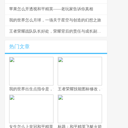
苹果怎么开透视和平精英——老玩家告诉你真相
我的世界怎么月球，一场关于星空与创造的幻想之旅
王者荣耀战队队长好处，荣耀背后的责任与成长副标题
热门文章
我的世界出生点指令是，游戏世界的精准锚点，副标题，资深玩家
王者荣耀技能图标修改，一次视觉与体
女生怎么上皇冠和平精英，战术思维与团队致胜之道
标题：和平精英飞艇火箭怎么坐，资深