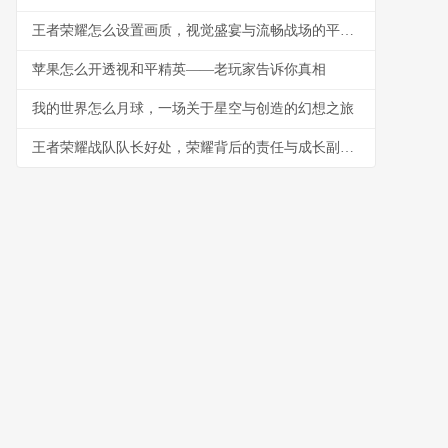
王者荣耀怎么设置画质，视觉盛宴与流畅战场的平衡艺术，副标题，资深玩家的画质调优指南
苹果怎么开透视和平精英——老玩家告诉你真相
我的世界怎么月球，一场关于星空与创造的幻想之旅
王者荣耀战队队长好处，荣耀背后的责任与成长副标题