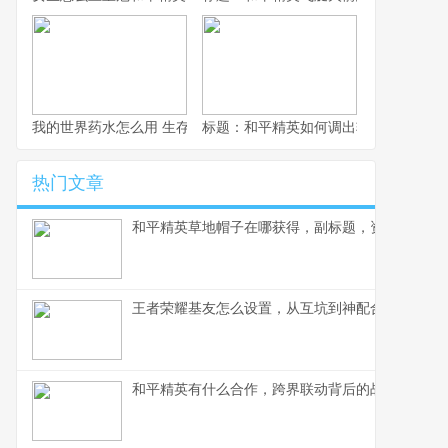
我的世界药水怎么用 生存大师的药水使用艺术
标题：和平精英如何调出轮盘，资深玩
热门文章
和平精英草地帽子在哪获得，副标题，资深玩家深
王者荣耀基友怎么设置，从互坑到神配合的蜕变
和平精英有什么合作，跨界联动背后的战略蓝图