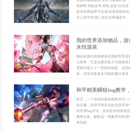
头盔的基础获取,生存与探索的第一
础材料,例如皮革,铁锭,金锭,钻石
盔形状摆放即可合成,而更高级的头
在上排中间,第二排左右两侧及中...
我的世界添加物品，游
永恒源泉
物品拓展的游戏根基在我的世界这
么简单，它是玩家创造力与游戏世
逻辑中嵌入了一把新的钥匙，这把
块，还是具备复杂功能的魔法道具
集，...
和平精英瞬狙bug教
前言，一个资深玩家的视角作为一
的乐趣，在和平精英这款竞技手游
的所谓bug讨论，实则是对游戏
视角出发，解析这一现象背后的原
有实践...