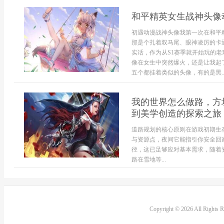
和平精英女生战神头像
初遇动漫战神头像我第一次在和平
那是个扎着双马尾、眼神凌厉的卡
实话，作为从S1赛季就开始玩的
像在女生中突然爆火，还是让我起
五个都挂着类似的头像，有的是黑..
我的世界怎么做路，方
到美学创造的探索之旅
道路规划的核心原则在游戏初期生
与资源点，夜间它能指引你安全回
径，这已足够应对基本需求，随着
路在雪地等...
Copyright © 2026 All Rights