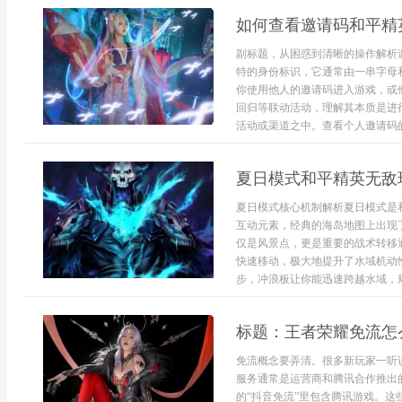
如何查看邀请码和平精
副标题，从困惑到清晰的操作解析
特的身份标识，它通常由一串字母
你使用他人的邀请码进入游戏，或
回归等联动活动，理解其本质是进
活动或渠道之中。查看个人邀请码的.
夏日模式和平精英无敌
夏日模式核心机制解析夏日模式是
互动元素，经典的海岛地图上出现
仅是风景点，更是重要的战术转移
快速移动，极大地提升了水域机动
步，冲浪板让你能迅速跨越水域，规
标题：王者荣耀免流怎
免流概念要弄清。很多新玩家一听
服务通常是运营商和腾讯合作推出的
的“抖音免流”里包含腾讯游戏。