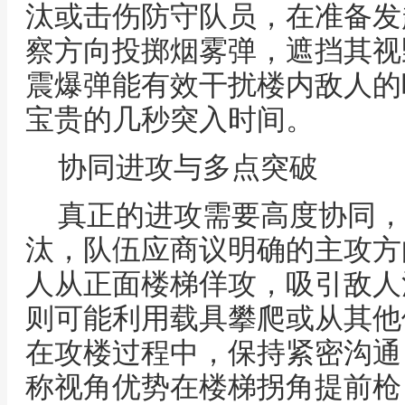
汰或击伤防守队员，在准备发
察方向投掷烟雾弹，遮挡其视
震爆弹能有效干扰楼内敌人的
宝贵的几秒突入时间。
协同进攻与多点突破
真正的进攻需要高度协同，
汰，队伍应商议明确的主攻方
人从正面楼梯佯攻，吸引敌人
则可能利用载具攀爬或从其他
在攻楼过程中，保持紧密沟通
称视角优势在楼梯拐角提前枪