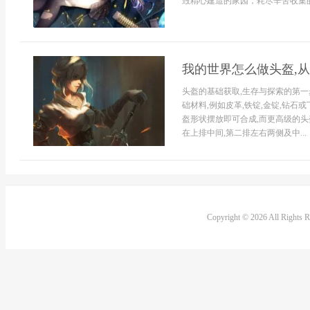
毁精心建造的家园，耗尽辛苦收集的
我的世界怎么做头盔,
头盔的基础获取,生存与探索的第一
础材料,例如皮革,铁锭,金锭,钻石
盔形状摆放即可合成,而更高级的头
在上排中间,第二排左右两侧及中...
Copyright © 2026 All Rights