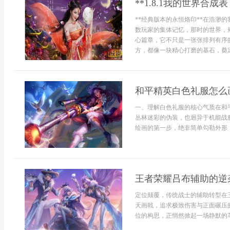
**1.8.1我的世界合
**经典版本的永恒烙印**在浩渺的
数玩家的集体记忆，那时的世界，规
心篇章，它不只是一张张排列有序
方，都像一块精心打磨的基石，奠定
和平精英白色礼服怎么
一、理解白色礼服的核心气质在和
丛林迷彩的伪装，也迥异于机能战
绘画的第一步，绝非简单勾勒外形，
王者荣耀吕布辅助的逆
定位颠覆，传统战士的辅助转型在
天画戟，追求极致伤害与正面碾压
位的构思，正悄然掀起一场静默的革命