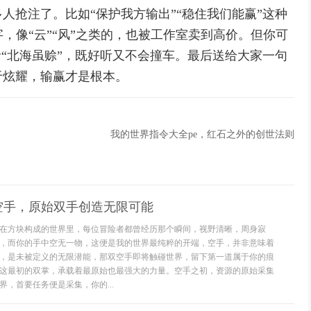
人抢注了。比如“保护我方输出”“稳住我们能赢”这种
，像“云”“风”之类的，也被工作室卖到高价。但你可
者“北海虽赊”，既好听又不会撞车。最后送给大家一句
于炫耀，输赢才是根本。
我的世界指令大全pe，红石之外的创世法则
空手，原始双手创造无限可能
在方块构成的世界里，每位冒险者都曾经历那个瞬间，视野清晰，周身寂
，而你的手中空无一物，这便是我的世界最纯粹的开端，空手，并非意味着
，是未被定义的无限潜能，那双空手即将触碰世界，留下第一道属于你的痕
这最初的双掌，承载着最原始也最强大的力量。空手之初，资源的原始采集
，首要任务便是采集，你的...