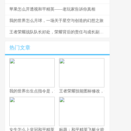
苹果怎么开透视和平精英——老玩家告诉你真相
我的世界怎么月球，一场关于星空与创造的幻想之旅
王者荣耀战队队长好处，荣耀背后的责任与成长副标题
热门文章
我的世界出生点指令是，游戏世界的精准锚点，副标题，资深玩家
王者荣耀技能图标修改，一次视觉与体
女生怎么上皇冠和平精英，战术思维与团队致胜之道
标题：和平精英飞艇火箭怎么坐，资深