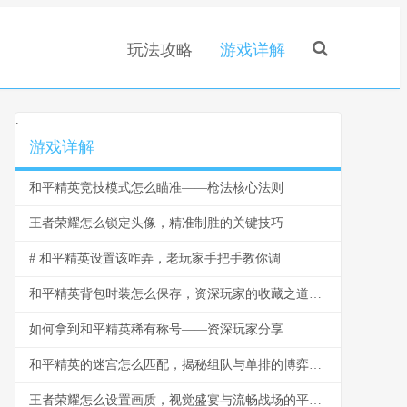
玩法攻略
游戏详解
.
游戏详解
和平精英竞技模式怎么瞄准——枪法核心法则
王者荣耀怎么锁定头像，精准制胜的关键技巧
# 和平精英设置该咋弄，老玩家手把手教你调
和平精英背包时装怎么保存，资深玩家的收藏之道，副标题，虚拟衣橱的永恒艺术
如何拿到和平精英稀有称号——资深玩家分享
和平精英的迷宫怎么匹配，揭秘组队与单排的博弈之道
王者荣耀怎么设置画质，视觉盛宴与流畅战场的平衡艺术，副标题，资深玩家的画质调优指南