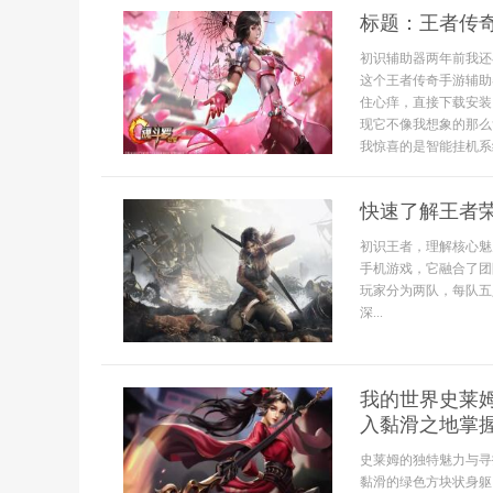
标题：王者传
初识辅助器两年前我还
这个王者传奇手游辅助
住心痒，直接下载安装
现它不像我想象的那么
我惊喜的是智能挂机系
快速了解王者
初识王者，理解核心魅
手机游戏，它融合了团
玩家分为两队，每队五
深...
我的世界史莱
入黏滑之地掌
史莱姆的独特魅力与寻
黏滑的绿色方块状身躯