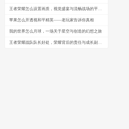
王者荣耀怎么设置画质，视觉盛宴与流畅战场的平衡艺术，副标题，资深玩家的画质调优指南
苹果怎么开透视和平精英——老玩家告诉你真相
我的世界怎么月球，一场关于星空与创造的幻想之旅
王者荣耀战队队长好处，荣耀背后的责任与成长副标题