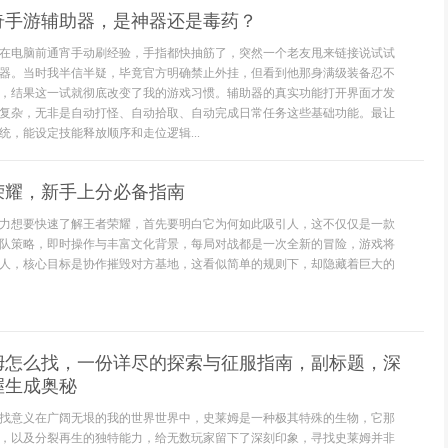
奇手游辅助器，是神器还是毒药？
在电脑前通宵手动刷经验，手指都快抽筋了，突然一个老友甩来链接说试试
器。当时我半信半疑，毕竟官方明确禁止外挂，但看到他那身满级装备忍不
，结果这一试就彻底改变了我的游戏习惯。辅助器的真实功能打开界面才发
复杂，无非是自动打怪、自动拾取、自动完成日常任务这些基础功能。最让
统，能设定技能释放顺序和走位逻辑...
荣耀，新手上分必备指南
力想要快速了解王者荣耀，首先要明白它为何如此吸引人，这不仅仅是一款
队策略，即时操作与丰富文化背景，每局对战都是一次全新的冒险，游戏将
人，核心目标是协作摧毁对方基地，这看似简单的规则下，却隐藏着巨大的
姆怎么找，一份详尽的探索与征服指南，副标题，深
握生成奥秘
找意义在广阔无垠的我的世界世界中，史莱姆是一种极其特殊的生物，它那
，以及分裂再生的独特能力，给无数玩家留下了深刻印象，寻找史莱姆并非