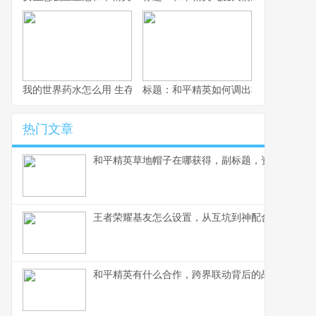
我的世界药水怎么用 生存大师的药水使用艺术
标题：和平精英如何调出轮盘，资深玩
热门文章
和平精英草地帽子在哪获得，副标题，资深玩家深
王者荣耀基友怎么设置，从互坑到神配合的蜕变
和平精英有什么合作，跨界联动背后的战略蓝图