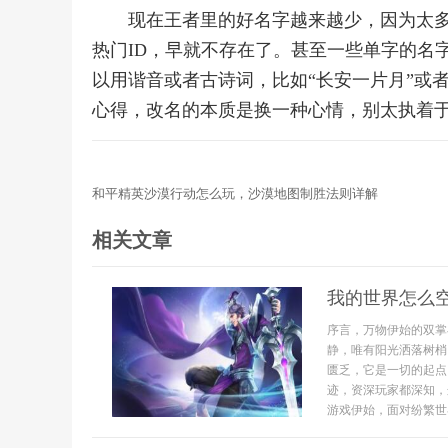
现在王者里的好名字越来越少，因为太多
热门ID，早就不存在了。甚至一些单字的名字
以用谐音或者古诗词，比如“长安一片月”或
心得，改名的本质是换一种心情，别太执着
和平精英沙漠行动怎么玩，沙漠地图制胜法则详解
相关文章
我的世界怎么
序言，万物伊始的双掌
静，唯有阳光洒落树梢
匮乏，它是一切的起点
迹，资深玩家都深知，
游戏伊始，面对纷繁世界