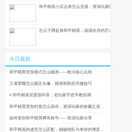
和平精英小店点券怎么充值，资深玩家的完整指南
怎么下蹲起身和平精英，战场生存的艺术
今日最新
和平精英竞技模式怎么瞄准——枪法核心法则
王者荣耀怎么锁定头像，精准制胜的关键技巧
# 和平精英设置该咋弄，老玩家手把手教你调
和平精英背包时装怎么保存，资深玩家的收藏之道，副标题，虚拟衣橱的永恒艺术
如何拿到和平精英稀有称号——资深玩家分享
和平精英的迷宫怎么匹配，揭秘组队与单排的博弈之道