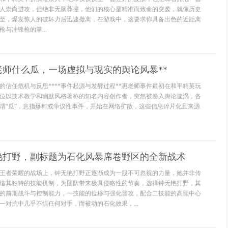
人崇尚进攻，但绝非无脑莽撞，他们的核心是精准而致命的突袭，就像历史
至，爆发惊人的破坏力后迅速撤离，在游戏中，这要求你具备出色的近距离
与冲锋枪的掌...
老师什么瓜，一场虚拟与现实的舆论风暴**
的信任危机与反思****事件起源与发酵过程**惠老师事件最初在和平精英玩
位以技术教学和幽默风格著称的知名内容创作者，突然被卷入舆论漩涡，各
谓“瓜”，意指爆料或争议性事件，开始在网络扩散，这些信息碎片化且来源
艳打野，副标题为石化风暴席卷野区的全新战术
王者荣耀的战场上，钟无艳打野正逐渐成为一股不可忽视的力量，她并非传
借其独特的技能机制，为团队带来极具侵略性的节奏，选择钟无艳打野，其
的前期战斗与控制能力，一技能的位移与强化普攻，配合二技能的高额中心
一对抗中几乎不惧任何对手，而被动的石化效果，...