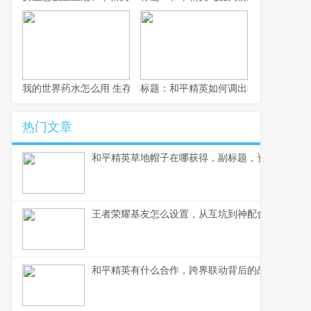
我的世界药水怎么用 生存大师的药水使用艺术
标题：和平精英如何调出轮盘，资深玩
热门文章
和平精英草地帽子在哪获得，副标题，资深玩家深
王者荣耀基友怎么设置，从互坑到神配合的蜕变
和平精英有什么合作，跨界联动背后的战略蓝图