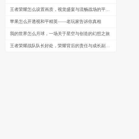
王者荣耀怎么设置画质，视觉盛宴与流畅战场的平衡艺术，副标题，资深玩家的画质调优指南
苹果怎么开透视和平精英——老玩家告诉你真相
我的世界怎么月球，一场关于星空与创造的幻想之旅
王者荣耀战队队长好处，荣耀背后的责任与成长副标题