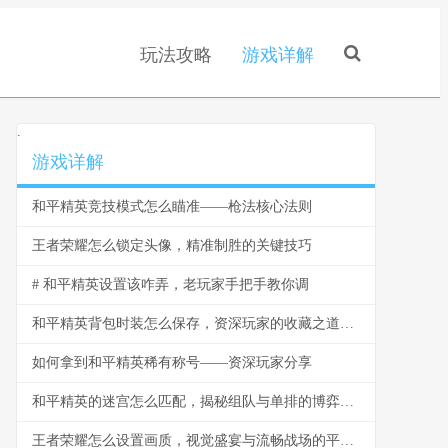
玩法攻略
游戏详解
.
游戏详解
和平精英竞技模式怎么瞄准——枪法核心法则
王者荣耀怎么锁定头像，精准制胜的关键技巧
# 和平精英设置该咋弄，老玩家手把手教你调
和平精英背包时装怎么保存，资深玩家的收藏之道，副标题，虚拟衣橱的永恒艺术
如何拿到和平精英稀有称号——资深玩家分享
和平精英的迷宫怎么匹配，揭秘组队与单排的博弈之道
王者荣耀怎么设置画质，视觉盛宴与流畅战场的平衡艺术，副标题，资深玩家的画质调优指南