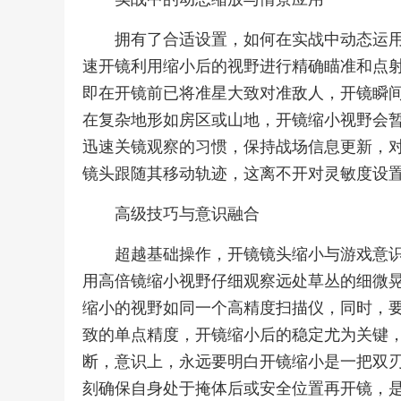
拥有了合适设置，如何在实战中动态运
速开镜利用缩小后的视野进行精确瞄准和点射
即在开镜前已将准星大致对准敌人，开镜瞬
在复杂地形如房区或山地，开镜缩小视野会
迅速关镜观察的习惯，保持战场信息更新，
镜头跟随其移动轨迹，这离不开对灵敏度设
高级技巧与意识融合
超越基础操作，开镜镜头缩小与游戏意
用高倍镜缩小视野仔细观察远处草丛的细微
缩小的视野如同一个高精度扫描仪，同时，
致的单点精度，开镜缩小后的稳定尤为关键
断，意识上，永远要明白开镜缩小是一把双
刻确保自身处于掩体后或安全位置再开镜，