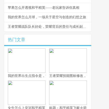
苹果怎么开透视和平精英——老玩家告诉你真相
我的世界怎么月球，一场关于星空与创造的幻想之旅
王者荣耀战队队长好处，荣耀背后的责任与成长副标题
热门文章
我的世界出生点指令是，游戏世界的精准锚点，副标题，资深玩家
王者荣耀技能图标修改，一次视觉与体
女生怎么上皇冠和平精英，战术思维与团队致胜之道
标题：和平精英飞艇火箭怎么坐，资深