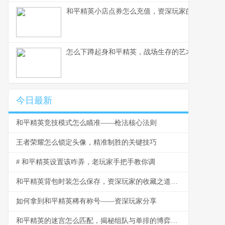
和平精英小店点券怎么充值，资深玩家的完整指南
怎么下蹲起身和平精英，战场生存的艺术
今日最新
和平精英竞技模式怎么瞄准——枪法核心法则
王者荣耀怎么锁定头像，精准制胜的关键技巧
# 和平精英设置该咋弄，老玩家手把手教你调
和平精英背包时装怎么保存，资深玩家的收藏之道，副标题，虚拟衣橱的永恒艺术
如何拿到和平精英稀有称号——资深玩家分享
和平精英的迷宫怎么匹配，揭秘组队与单排的博弈之道