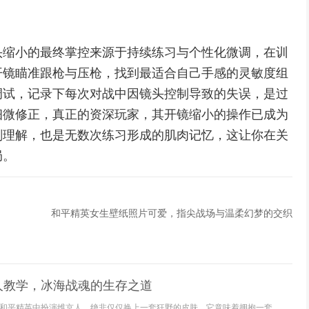
头缩小的最终掌控来源于持续练习与个性化微调，在训
开镜瞄准跟枪与压枪，找到最适合自己手感的灵敏度组
调试，记录下每次对战中因镜头控制导致的失误，是过
细微修正，真正的资深玩家，其开镜缩小的操作已成为
刻理解，也是无数次练习形成的肌肉记忆，这让你在关
局。
和平精英女生壁纸照片可爱，指尖战场与温柔幻梦的交织
人教学，冰海战魂的生存之道
和平精英中扮演维京人，绝非仅仅换上一套狂野的皮肤，它意味着拥抱一套