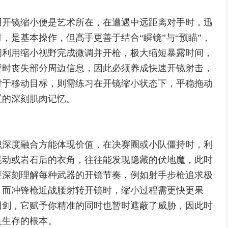
用开镜缩小便是艺术所在，在遭遇中远距离对手时，迅
，是基本操作，但高手更善于结合“瞬镜”与“预瞄”，
间利用缩小视野完成微调并开枪，极大缩短暴露时间，
暂时丧失部分周边信息，因此必须养成快速开镜射击，
对于移动目标，则需练习在开镜缩小状态下，平稳拖动
置的深刻肌肉记忆。
识深度融合方能体现价值，在决赛圈或小队僵持时，利
晃动或岩石后的衣角，往往能发现隐藏的伏地魔，此时
要深刻理解每种武器的开镜节奏，例如射手步枪追求极
，而冲锋枪近战腰射转开镜时，缩小过程需更快更果
刃剑，它赋予你精准的同时也暂时遮蔽了威胁，因此时
是生存的根本。