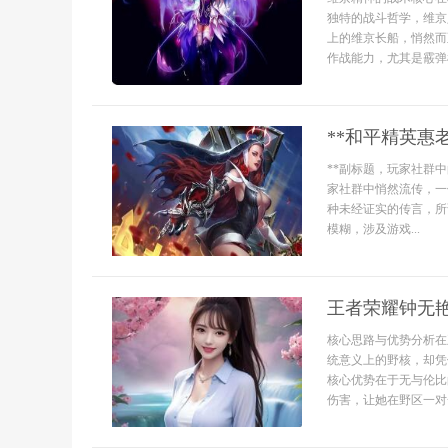
独特的战斗哲学，维京
上的维京长船，悄然而
作战能力，尤其是霰弹枪
**和平精英惠
**副标题，玩家社群中
家社群中悄然流传，一
种未经证实的传言，所
模糊，涉及游戏...
王者荣耀钟无
核心思路与优势分析在
统意义上的野核，却凭
核心优势在于无与伦比
伤害，让她在野区一对