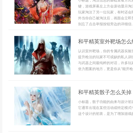
小标题，淘汰信息的基础查看方式
键，游戏屏幕左上方会滚动显示淘
玩家淘汰了另一位玩家，有时还会
外当你自己被淘汰后，画面会立即
别忘了点击举报按钮旁边的详细信..
和平精英室外靶场怎么
认识室外靶场，你的专属武器实验
提升枪法的玩家不可或缺的私人训
与武器之间最纯粹的对话，许多玩
坐力图案的地方，更是你从“能开枪”
和平精英骰子怎么关掉
小标题，骰子功能的由来与设计初
它通常出现在某些活动或特定模式
这个设计的初衷，是为了增加游戏的