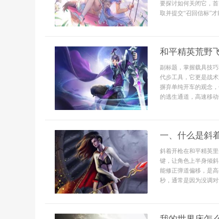
要探讨如何关闭它，首
取并提交“召回信标”
和平精英荒野
副标题，掌握载具技巧
代步工具，它更是战术
摒弃单纯开车的观念，
的逃生通道，高速移动
一、什么是斜
斜着开枪在和平精英里
键，让角色上半身倾斜
能修正弹道偏移，是高
秒，通常是因为没调对设