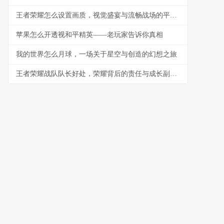
王者荣耀怎么设置画质，视觉盛宴与流畅战场的平衡艺术，副标题，资深玩家的画质调优指南
苹果怎么开透视和平精英——老玩家告诉你真相
我的世界怎么月球，一场关于星空与创造的幻想之旅
王者荣耀战队队长好处，荣耀背后的责任与成长副标题