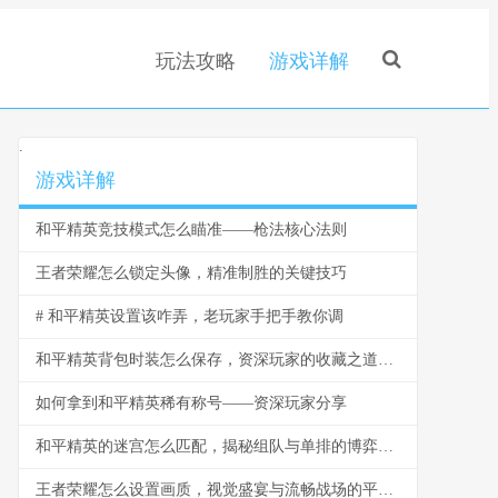
玩法攻略
游戏详解
.
游戏详解
和平精英竞技模式怎么瞄准——枪法核心法则
王者荣耀怎么锁定头像，精准制胜的关键技巧
# 和平精英设置该咋弄，老玩家手把手教你调
和平精英背包时装怎么保存，资深玩家的收藏之道，副标题，虚拟衣橱的永恒艺术
如何拿到和平精英稀有称号——资深玩家分享
和平精英的迷宫怎么匹配，揭秘组队与单排的博弈之道
王者荣耀怎么设置画质，视觉盛宴与流畅战场的平衡艺术，副标题，资深玩家的画质调优指南