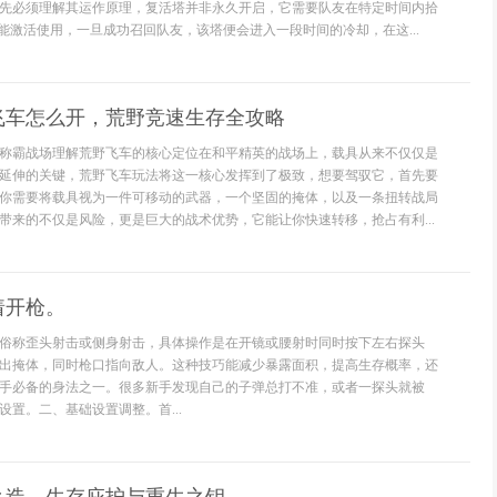
先必须理解其运作原理，复活塔并非永久开启，它需要队友在特定时间内拾
才能激活使用，一旦成功召回队友，该塔便会进入一段时间的冷却，在这...
飞车怎么开，荒野竞速生存全攻略
称霸战场理解荒野飞车的核心定位在和平精英的战场上，载具从来不仅仅是
延伸的关键，荒野飞车玩法将这一核心发挥到了极致，想要驾驭它，首先要
你需要将载具视为一件可移动的武器，一个坚固的掩体，以及一条扭转战局
带来的不仅是风险，更是巨大的战术优势，它能让你快速转移，抢占有利...
着开枪。
俗称歪头射击或侧身射击，具体操作是在开镜或腰射时同时按下左右探头
出掩体，同时枪口指向敌人。这种技巧能减少暴露面积，提高生存概率，还
手必备的身法之一。很多新手发现自己的子弹总打不准，或者一探头就被
置。二、基础设置调整。首...