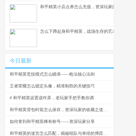
和平精英小店点券怎么充值，资深玩家的完整指南
怎么下蹲起身和平精英，战场生存的艺术
今日最新
和平精英竞技模式怎么瞄准——枪法核心法则
王者荣耀怎么锁定头像，精准制胜的关键技巧
# 和平精英设置该咋弄，老玩家手把手教你调
和平精英背包时装怎么保存，资深玩家的收藏之道，副标题，虚拟衣橱的永恒艺术
如何拿到和平精英稀有称号——资深玩家分享
和平精英的迷宫怎么匹配，揭秘组队与单排的博弈之道