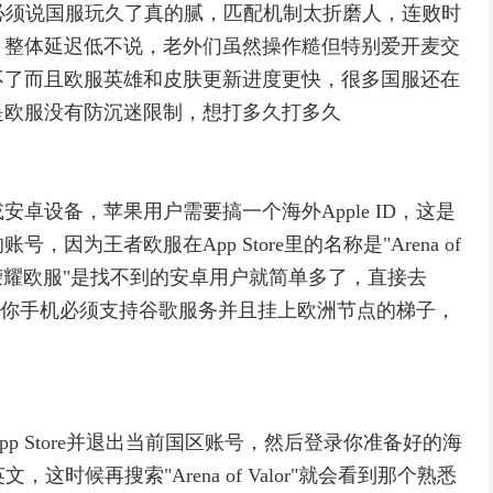
必须说国服玩久了真的腻，匹配机制太折磨人，连败时
，整体延迟低不说，老外们虽然操作糙但特别爱开麦交
不了而且欧服英雄和皮肤更新进度更快，很多国服还在
是欧服没有防沉迷限制，想打多久打多久
卓设备，苹果用户需要搞一个海外Apple ID，这是
为王者欧服在App Store里的名称是"Arena of
"荣耀欧服"是找不到的安卓用户就简单多了，直接去
r"就行，但前提是你手机必须支持谷歌服务并且挂上欧洲节点的梯子，
p Store并退出当前国区账号，然后登录你准备好的海
时候再搜索"Arena of Valor"就会看到那个熟悉