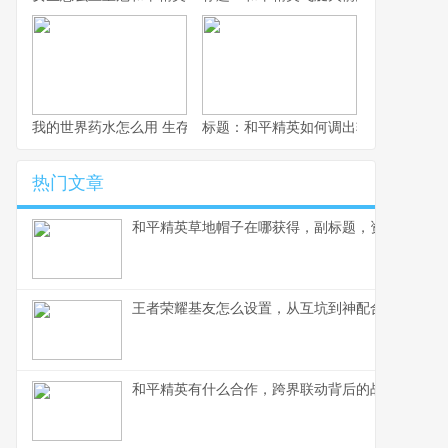
我的世界药水怎么用 生存大师的药水使用艺术
标题：和平精英如何调出轮盘，资深玩
热门文章
和平精英草地帽子在哪获得，副标题，资深玩家深
王者荣耀基友怎么设置，从互坑到神配合的蜕变
和平精英有什么合作，跨界联动背后的战略蓝图