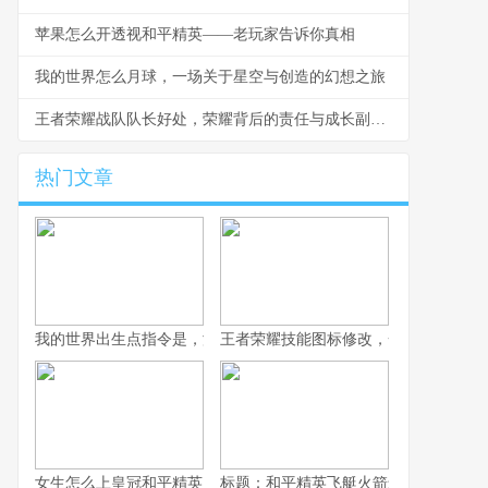
苹果怎么开透视和平精英——老玩家告诉你真相
我的世界怎么月球，一场关于星空与创造的幻想之旅
王者荣耀战队队长好处，荣耀背后的责任与成长副标题
热门文章
我的世界出生点指令是，游戏世界的精准锚点，副标题，资深玩家
王者荣耀技能图标修改，一次视觉与体
女生怎么上皇冠和平精英，战术思维与团队致胜之道
标题：和平精英飞艇火箭怎么坐，资深