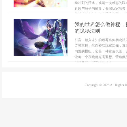
季冲刺的汗水，或是一次难忘的联
延续与身份的彰显，资深玩家深知
的基础保存机制游戏系统为背包时装
我的世界怎么做神秘，
的隐秘法则
引言，踏入未知的迷雾当你初次踏
皆可掌握，然而资深玩家深知，真
内置的模组，它是一种营造氛围，
让每一个夜晚都充满遐想。营造氛
影是关键，摒弃均匀的火...
Copyright © 2026 All Rights