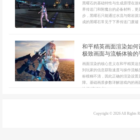
黑曜石的基础特性与生成原理在游
界传送门和附魔台的必备材料，更
步，黑曜石只能通过水流与熔岩源
成的黑曜石常见于下界传送门废墟，
和平精英画面渲染如何
极致画面与流畅体验的
画面渲染的核心意义在和平精英这
到玩家的信息获取速度与操作流畅
标模糊不清，因此正确的渲染设置
障。基础画质参数详解游戏内的画
选择“流畅”或“...
Copyright © 2026 All Rights