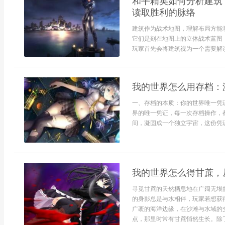
和平精英如何分析建筑
读取胜利的脉络
建筑作为战术地图，理解布局方能
它们是刻在地图上的立体战术蓝图
玩家首先会将建筑视为一个需要解读
我的世界怎么用存档：
一、存档的本质：你的世界唯一凭
界的唯一凭证，每一次存档操作，
间，凝固成一个独立宇宙，这份凭证
我的世界怎么得甘蔗，
寻觅甘蔗的天然栖息地在广阔无垠
的身影总是与水相伴，玩家若想获
广袤的海洋边缘，在沙滩与水域的
点，那里时常有甘蔗悄然生长。除了