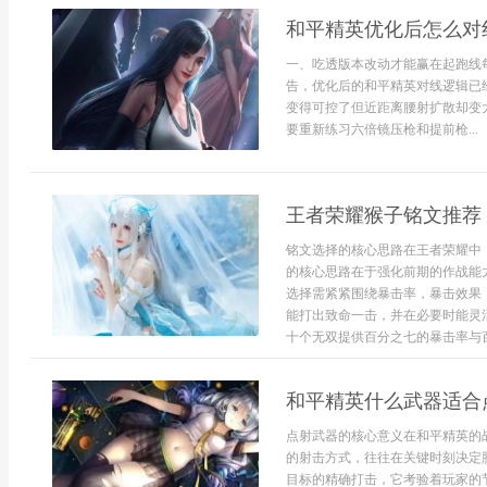
和平精英优化后怎么对
一、吃透版本改动才能赢在起跑线
告，优化后的和平精英对线逻辑已经
变得可控了但近距离腰射扩散却变
要重新练习六倍镜压枪和提前枪...
王者荣耀猴子铭文推荐
铭文选择的核心思路在王者荣耀中
的核心思路在于强化前期的作战能
选择需紧紧围绕暴击率，暴击效果
能打出致命一击，并在必要时能灵
十个无双提供百分之七的暴击率与百分
和平精英什么武器适合
点射武器的核心意义在和平精英的
的射击方式，往往在关键时刻决定
目标的精确打击，它考验着玩家的