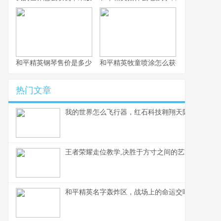
和平精英钢琴售价是多少，虚拟奢华的定价谜题
和平精英牧童喷涂怎么获得，牧童专属
热门文章
我的世界怎么飞行器，红石科技翱翔天际的奥秘
王者荣耀走位教学,决胜于方寸之间的艺术,副标题,
和平精英名字轰炸区，战场上的命运交响曲