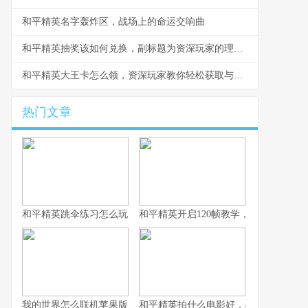
和平精英名字轰炸区，战场上的命运交响曲
和平精英抽奖该如何兑换，副标题为资深玩家的理性抉择指南
和平精英大王卡怎么领，资深玩家教你轻松获取与高效使用
热门文章
和平精英跳伞练习怎么玩，副标题为从新手到高手的精准降落之道
和平精英开启120帧教学，畅享极致流
我的世界怎么联机苹果版，资深玩家的联机指南与心得
和平精英拍什么电影好，战术竞技银幕