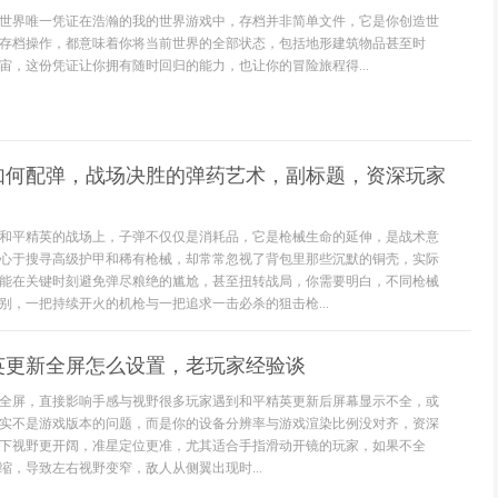
世界唯一凭证在浩瀚的我的世界游戏中，存档并非简单文件，它是你创造世
存档操作，都意味着你将当前世界的全部状态，包括地形建筑物品甚至时
宙，这份凭证让你拥有随时回归的能力，也让你的冒险旅程得...
如何配弹，战场决胜的弹药艺术，副标题，资深玩家
和平精英的战场上，子弹不仅仅是消耗品，它是枪械生命的延伸，是战术意
心于搜寻高级护甲和稀有枪械，却常常忽视了背包里那些沉默的铜壳，实际
能在关键时刻避免弹尽粮绝的尴尬，甚至扭转战局，你需要明白，不同枪械
别，一把持续开火的机枪与一把追求一击必杀的狙击枪...
英更新全屏怎么设置，老玩家经验谈
全屏，直接影响手感与视野很多玩家遇到和平精英更新后屏幕显示不全，或
实不是游戏版本的问题，而是你的设备分辨率与游戏渲染比例没对齐，资深
下视野更开阔，准星定位更准，尤其适合手指滑动开镜的玩家，如果不全
缩，导致左右视野变窄，敌人从侧翼出现时...