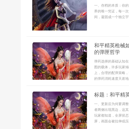
一、存档的本质：你的
界的唯一凭证，每一次
间，凝固成一个独立宇
和平精英枪械
的弹匣哲学
弹药选择的基础认知在
图的载体，许多玩家倾
上，合理的配弹策略，
的弹药消耗速度天差地
标题：和平精
一、更新后为何要调整
者两侧出现黑边，这其
玩家都知道，全屏状态
屏，画面会被拉伸或压