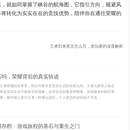
息，就如同掌握了峡谷的航海图，它指引方向，规避风
终将转化为实实在在的竞技优势，陪伴你在通往荣耀的
王者归来英文怎么写，老玩家的深度解析
石吗，荣耀背后的真实轨迹
王者荣耀的世界里，段位升降本是竞技生态的自然法则，王者玩家跌入钻石
而是实实在在可能发生的现象，这背后交织着多种因素，游戏版本的剧烈变
牌，都可能让昔日王者一时难以适应，个人状态的波动也不可忽...
用存档：游戏旅程的基石与重生之门