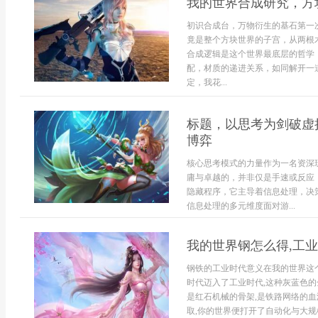
我的世界合成研究，方
初识合成台，万物衍生的基石第一
竟是整个方块世界的子宫，从两根
合成逻辑是这个世界最底层的哲学
配，材质的递进关系，如同解开一
定，我花...
标题，以思考为剑破虚
博弈
核心思考模式的力量作为一名资深
庸与卓越的，并非仅是手速或反应
隐藏程序，它主导着信息处理，决
信息处理的多元维度面对游...
我的世界钢怎么得,工
钢铁的工业时代意义在我的世界这
时代迈入了工业时代,这种灰蓝色的
是红石机械的骨架,是铁路网络的血
取,你的世界便打开了自动化与大