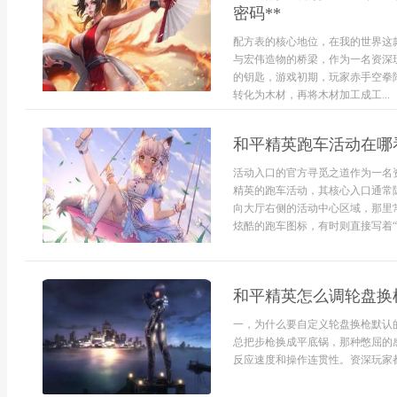
密码**
配方表的核心地位，在我的世界这
与宏伟造物的桥梁，作为一名资深
的钥匙，游戏初期，玩家赤手空拳
转化为木材，再将木材加工成工...
和平精英跑车活动在哪
活动入口的官方寻觅之道作为一名
精英的跑车活动，其核心入口通常
向大厅右侧的活动中心区域，那里
炫酷的跑车图标，有时则直接写着“炫光
和平精英怎么调轮盘换
一，为什么要自定义轮盘换枪默认
总把步枪换成平底锅，那种憋屈的
反应速度和操作连贯性。资深玩家都