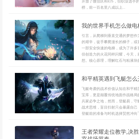
开放了微信区和iOS，但职业选手
榜，前一百名里八成以上...
我的世界手机怎么做电
引言，从爬梯到垂直交通的梦想作
的艰辛，徒手攀爬漫长的梯子，或
一部安全快速的电梯，成为了许多
但创造力的火花同样闪耀，今天，
想。核心原理，理解红石与粘液块的
和平精英遇到飞艇怎么
飞艇奇袭的战术价值认知在和平精
宝库，更是颠覆传统地面作战格局
兵家必争之地，然而，登艇易，守
战术思维，盲目扫射只会暴露自己
登艇前的准备与时机选择贸然冲向飞
王者荣耀走位教学,决胜