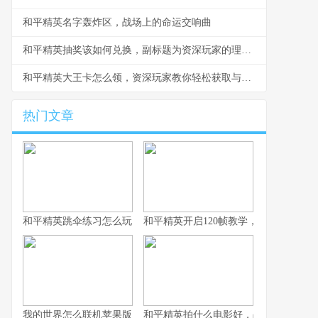
和平精英名字轰炸区，战场上的命运交响曲
和平精英抽奖该如何兑换，副标题为资深玩家的理性抉择指南
和平精英大王卡怎么领，资深玩家教你轻松获取与高效使用
热门文章
和平精英跳伞练习怎么玩，副标题为从新手到高手的精准降落之道
和平精英开启120帧教学，畅享极致流
我的世界怎么联机苹果版，资深玩家的联机指南与心得
和平精英拍什么电影好，战术竞技银幕