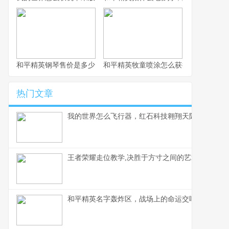
和平精英钢琴售价是多少，虚拟奢华的定价谜题
和平精英牧童喷涂怎么获得，牧童专属
热门文章
我的世界怎么飞行器，红石科技翱翔天际的奥秘
王者荣耀走位教学,决胜于方寸之间的艺术,副标题,
和平精英名字轰炸区，战场上的命运交响曲