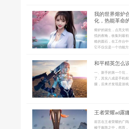
我的世界熔炉
化，热能革命
熔炉的诞生，点亮文明
慌的夜晚，收集到最初
糙的圆石，在工作台中
它不仅仅是一个功能方
和平精英怎么
一、新手的第一个坑，
了，其实八成是手机权
腿，后来才发现是游戏麦
王者荣耀ad露
前言在王者荣耀的广阔
梭于敌阵之中，然而，