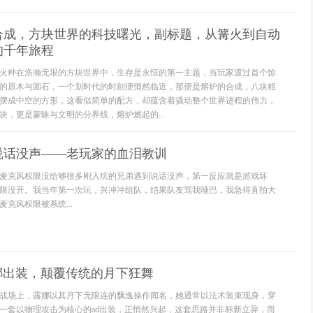
合成，方块世界的科技曙光，副标题，从篝火到自动
的千年旅程
火种在浩瀚无垠的方块世界中，生存是永恒的第一主题，当玩家渡过首个惊
的原木与圆石，一个划时代的时刻便悄然临近，那便是熔炉的合成，八块粗
摆成中空的方形，这看似简单的配方，却蕴含着撬动整个世界进程的伟力，
块，更是蒙昧与文明的分界线，熔炉燃起的...
说话没声——老玩家的血泪教训
麦克风权限没给够很多刚入坑的兄弟遇到说话没声，第一反应就是游戏坏
限没开。我当年第一次玩，兴冲冲组队，结果队友骂我哑巴，我急得直拍大
克风权限被系统...
娜出装，颠覆传统的月下狂舞
战场上，露娜以其月下无限连的飘逸操作闻名，她通常以法术装束现身，穿
一套以物理攻击为核心的ad出装，正悄然兴起，这套思路并非标新立异，而