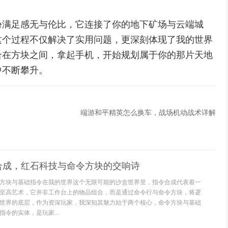
份满足感无与伦比，它连接了你的地下矿场与云端城
这个过程不仅解决了实用问题，更深刻体现了我的世界
合在方块之间，拿起手机，开始规划属于你的那片天地
中不断攀升。
端游和平精英怎么换车，战场机动战术详解
合成，红石科技与命令方块的交响诗
方块与基础指令在我的世界这个无限可能的沙盒世界里，指令合成代表着一
至高艺术，它并非工作台上的物品组合，而是通过命令行与命令方块，将逻
世界的底层，作为资深玩家，我深知其魅力始于两个核心，命令方块与基础
令的实体，是玩家...