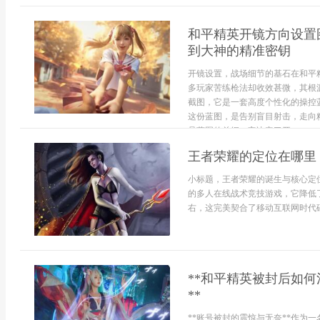
和平精英开镜方向设置
到大神的精准密钥
开镜设置，战场细节的基石在和平
多玩家苦练枪法却收效甚微，其根
截图，它是一套高度个性化的操控
这份蓝图，是告别盲目射击，走向
是蓝图的总纲，它决定了开...
王者荣耀的定位在哪里
小标题，王者荣耀的诞生与核心定
的多人在线战术竞技游戏，它降低
右，这完美契合了移动互联网时代碎
**和平精英被封后如
**
**账号被封的震惊与无奈**作为