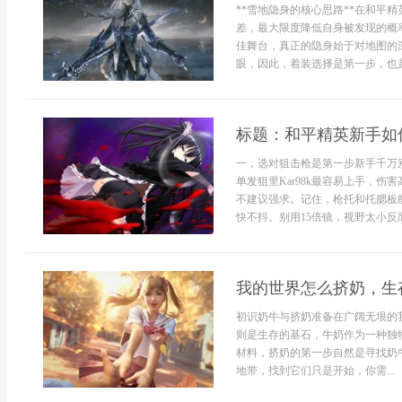
**雪地隐身的核心思路**在和平
差，最大限度降低自身被发现的概
佳舞台，真正的隐身始于对地图的
眼，因此，着装选择是第一步，也是
标题：和平精英新手如
一，选对狙击枪是第一步新手千万别
单发狙里Kar98k最容易上手，伤
不建议强求。记住，枪托和托腮板
快不抖。别用15倍镜，视野太小反
我的世界怎么挤奶，生
初识奶牛与挤奶准备在广阔无垠的
则是生存的基石，牛奶作为一种独
材料，挤奶的第一步自然是寻找奶
地带，找到它们只是开始，你需...