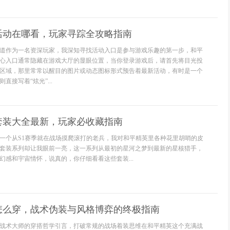
活动在哪看，玩家寻踪全攻略指南
道作为一名资深玩家，我深知寻找活动入口是参与游戏乐趣的第一步，和平
心入口通常隐藏在游戏大厅的显眼位置，当你登录游戏后，请首先将目光投
区域，那里常常以醒目的图片或动态图标形式预告着最新活动，有时是一个
直接写着“炫光”...
套装大全最新，玩家必收藏指南
一个从S1赛季就在战场摸爬滚打的老兵，我对和平精英里各种花里胡哨的皮
套装系列却让我眼前一亮，这一系列从最初的星河之梦到最新的星核猎手，
幻感和宇宙情怀，说真的，你仔细看看这些套装...
怎么穿，战术伪装与风格博弈的终极指南
战术大师的穿搭哲学引言，打破常规的战场着装思维在和平精英这个充满战