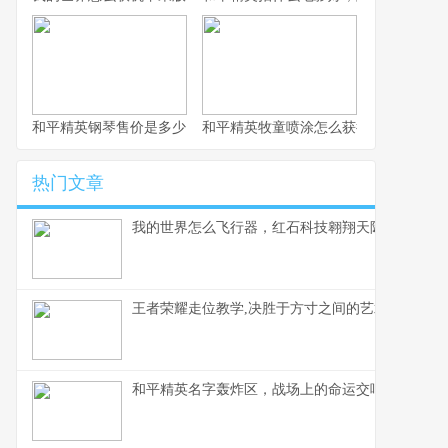
和平精英钢琴售价是多少，虚拟奢华的定价谜题
和平精英牧童喷涂怎么获得，牧童专属
热门文章
我的世界怎么飞行器，红石科技翱翔天际的奥秘
王者荣耀走位教学,决胜于方寸之间的艺术,副标题,
和平精英名字轰炸区，战场上的命运交响曲