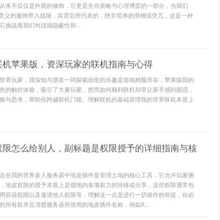
从来不仅仅是外观的修饰，它更是生存策略与心理博弈的一部分，当我们
征意义的服饰带入战场，其背后所代表的，绝非简单的滑稽或突兀，这是一种
挑战着我们对战场隐蔽性和...
联机苹果版，资深玩家的联机指南与心得
世界玩家，我深知与朋友一同探索创造的乐趣是游戏精髓所在，苹果版我的
色的触控体验，吸引了大量玩家，然而如何顺利联机却常让新手感到困惑，
验与思考，帮助你跨越联机门槛。理解联机的基础原理我的世界联机本质上
权限怎么给别人，副标题是权限授予的详细指南与核
念在我的世界多人服务器中地皮插件是管理土地的核心工具，它允许玩家拥
，地皮权限的授予本质上是领地内各项权力的转移或分享，这些权限通常包
用容器权限以及邀请他人权限等，理解这一点是进行一切操作的前提，你必
的所有权并且清楚服务器所使用的地皮插件名称，例如R...