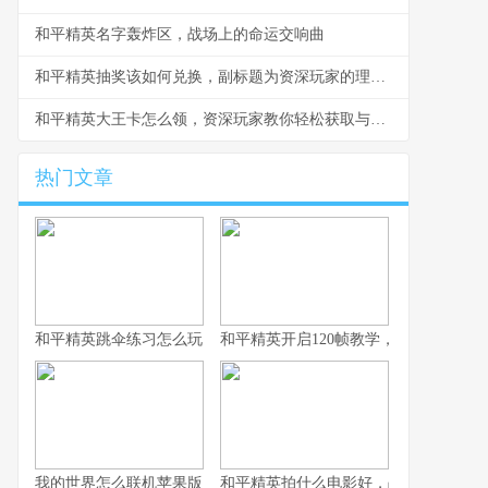
和平精英名字轰炸区，战场上的命运交响曲
和平精英抽奖该如何兑换，副标题为资深玩家的理性抉择指南
和平精英大王卡怎么领，资深玩家教你轻松获取与高效使用
热门文章
和平精英跳伞练习怎么玩，副标题为从新手到高手的精准降落之道
和平精英开启120帧教学，畅享极致流
我的世界怎么联机苹果版，资深玩家的联机指南与心得
和平精英拍什么电影好，战术竞技银幕