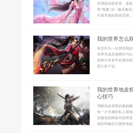
术博弈的世界里，着装
将“西服”这一极具象
打破常规的着装思维，它
我的世界怎么
前言作为一名资深我的
世界凭借其便携性与出
我将分享多年积累的经
是让多个设...
我的世界地皮
心技巧
理解地皮权限的基础概
有一片专属的私人领地
括建造权限破坏权限使
须先明确自己拥有地皮