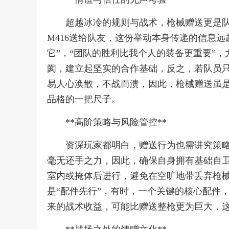
超越冰冷的规则与战术，枪械赠送更是
M416送给队友，这份举动本身传递的信息
它”，“团队的胜利比我个人的装备更重要”
阂，建立起坚实的合作基础，反之，若队员
易人心涣散，不战而溃，因此，枪械赠送虽
品格的一把尺子。
**高阶策略与风险管控**
资深玩家都明白，赠送行为也需讲究策
毫无还手之力，因此，确保自身拥有基础自
室内或掩体后进行，避免在空旷地带丢弃枪
是“配件先行”，有时，一个关键的核心配件
来的战术收益，可能比赠送整枪更为巨大，