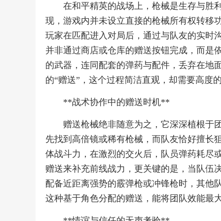
在和平精英的战场上，枪械是生存与胜
现，游戏内并未设立直接的枪械所有权转移
玩家在匹配进入对局后，通过与队友的实时
并非通过商店或仓库的赠送按钮完成，而是
的武器，连同配套的弹药与配件，丢弃在地
的“赠送”，这个过程简洁直观，却需要高度
**战术协作中的赠送时机**
赠送枪械绝非随意为之，它深深植根于
先找到高倍镜或稀有枪械，而队友恰好擅长
体战斗力，在激烈的交火后，队员弹药耗尽
赠送来补充前线战力，更关键的是，当队伍
配备近距离强势的霰弹枪或冲锋枪时，其他
这种基于角色分配的赠送，能将团队效能最
**情谊与信任的无声考验**