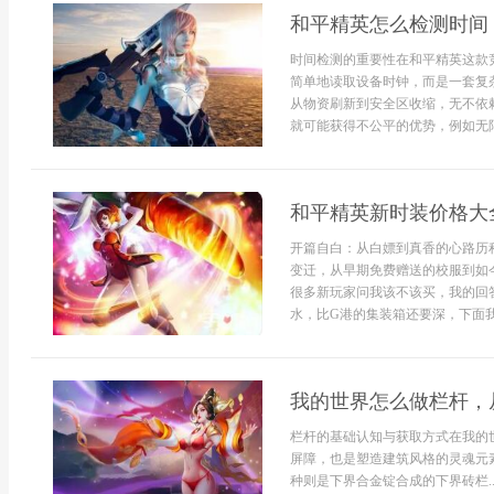
和平精英怎么检测时间
时间检测的重要性在和平精英这款
简单地读取设备时钟，而是一套复
从物资刷新到安全区收缩，无不依
就可能获得不公平的优势，例如无限
和平精英新时装价格大
开篇自白：从白嫖到真香的心路历
变迁，从早期免费赠送的校服到如
很多新玩家问我该不该买，我的回
水，比G港的集装箱还要深，下面我就
我的世界怎么做栏杆，
栏杆的基础认知与获取方式在我的
屏障，也是塑造建筑风格的灵魂元
种则是下界合金锭合成的下界砖栏..