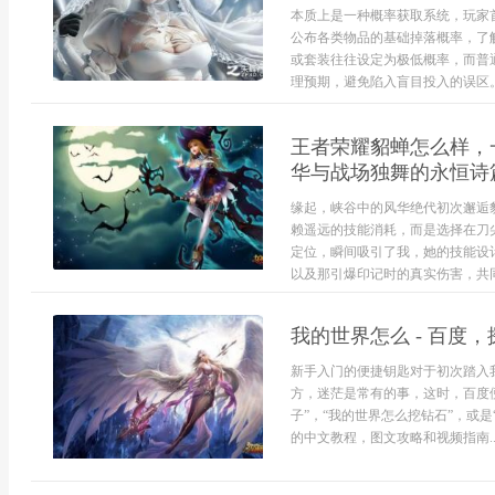
本质上是一种概率获取系统，玩家
公布各类物品的基础掉落概率，了
或套装往往设定为极低概率，而普
理预期，避免陷入盲目投入的误区。规
王者荣耀貂蝉怎么样，
华与战场独舞的永恒诗
缘起，峡谷中的风华绝代初次邂逅
赖遥远的技能消耗，而是选择在刀
定位，瞬间吸引了我，她的技能设
以及那引爆印记时的真实伤害，共同构
我的世界怎么 - 百度
新手入门的便捷钥匙对于初次踏入
方，迷茫是常有的事，这时，百度
子”，“我的世界怎么挖钻石”，或
的中文教程，图文攻略和视频指南..