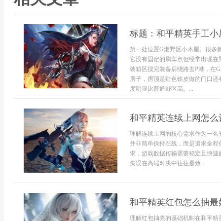
标题：和平精英手工小
第一处位置G港野区小木屋。很多
它没有固定的刷车点但经常出现在
装箱区搜完装备后绕路去P港，在
房子，房顶是红色铁皮做的门口还
度明显比普通野区高。...
和平精英连续上网怎么
理解连续上网的核心需求作为一名
并非简单保持在线，而是追求全程
求，游戏数据传输需要稳定且快速
失误在高端对决中往往是致...
和平精英红包怎么抽最
理解红包抽奖的基础机制在和平精