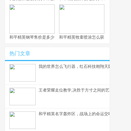
和平精英钢琴售价是多少，虚拟奢华的定价谜题
和平精英牧童喷涂怎么获得，牧童专属
热门文章
我的世界怎么飞行器，红石科技翱翔天际的奥秘
王者荣耀走位教学,决胜于方寸之间的艺术,副标题,
和平精英名字轰炸区，战场上的命运交响曲