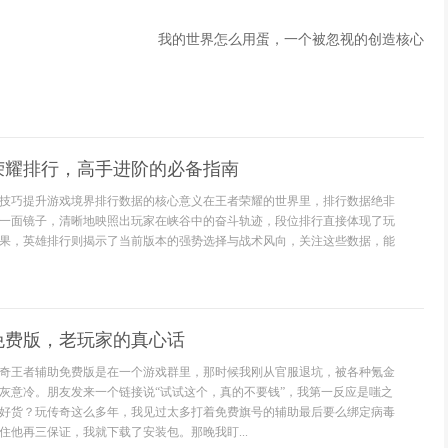
我的世界怎么用蛋，一个被忽视的创造核心
荣耀排行，高手进阶的必备指南
技巧提升游戏境界排行数据的核心意义在王者荣耀的世界里，排行数据绝非
一面镜子，清晰地映照出玩家在峡谷中的奋斗轨迹，段位排行直接体现了玩
果，英雄排行则揭示了当前版本的强势选择与战术风向，关注这些数据，能
免费版，老玩家的真心话
奇王者辅助免费版是在一个游戏群里，那时候我刚从官服退坑，被各种氪金
灰意冷。朋友发来一个链接说“试试这个，真的不要钱”，我第一反应是嗤之
好货？玩传奇这么多年，我见过太多打着免费旗号的辅助最后要么绑定病毒
住他再三保证，我就下载了安装包。那晚我盯...