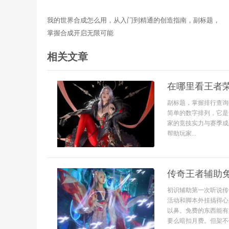
我的世界合成怎么用，从入门到精通的创造指南，副标题，
掌握合成开启无限可能
相关文章
在哪里看王者
副标题，掌握排行查询
简单的数字排列，它是
家的竞技实力与赛季成
帮助玩家...
传奇王者辅助
初识辅助第一次听说传
活动和脚本外挂搞得心
以鼻。免费的东西能有
要么暗扣月费。但架不