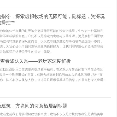
牛的指令，探索虚拟牧场的无限可能，副标题，资深玩
操控**
的独特地位**在我的世界这个充满无限可能的沙盒游戏里，牛作为一种基础且
着不可或缺的角色，它们不仅是稳定的食物与皮革来源，更是乡村田园景致
高效与精准的资深玩家而言，仅仅依靠自然邂逅与手动喂养是远远不够的，
统，为我们提供了如同造物主般的操控能力，让我们能够随心所欲地管理甚
并熟练运用这些关于牛的指令，无疑...
么查看战队关系——老玩家深度解析
主页找到战队入口你需要先登录和平精英，在游戏大厅界面的右下角你会看到
通常是一个盾牌形状的图案，点进去就能看到你当前加入的战队面板，这个面
称、队长名字以及总人数，但这里只展示最基础的信息，如果你想深入查看...
做建筑，方块间的诗意栖居副标题
建造之前我们需要理解建筑的本质，建筑不仅仅是方块的堆砌它是功能美学