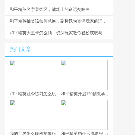
和平精英名字轰炸区，战场上的命运交响曲
和平精英抽奖该如何兑换，副标题为资深玩家的理性抉择指南
和平精英大王卡怎么领，资深玩家教你轻松获取与高效使用
热门文章
和平精英跳伞练习怎么玩，副标题为从新手到高手的精准降落之道
和平精英开启120帧教学，畅享极致流
我的世界怎么联机苹果版，资深玩家的联机指南与心得
和平精英拍什么电影好，战术竞技银幕