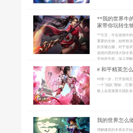
**我的世界
家带你玩转生物
**引言，牛在游戏中
重要的生物，始终扮演
的关键点缀，对于追求
游戏内置的强大指令系
至创造牛群，深入理解
# 和平精英怎
##第一步，打开游戏
一个“战队”图标，它
板上会直接显示战队名
我的世界怎么
理解建筑的本质在开始