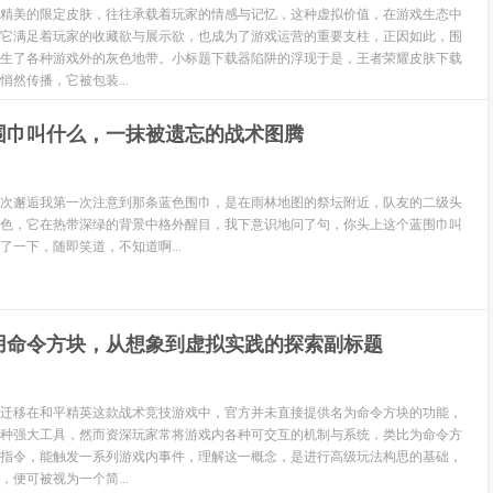
精美的限定皮肤，往往承载着玩家的情感与记忆，这种虚拟价值，在游戏生态中
它满足着玩家的收藏欲与展示欲，也成为了游戏运营的重要支柱，正因如此，围
生了各种游戏外的灰色地带。小标题下载器陷阱的浮现于是，王者荣耀皮肤下载
然传播，它被包装...
围巾叫什么，一抹被遗忘的战术图腾
次邂逅我第一次注意到那条蓝色围巾，是在雨林地图的祭坛附近，队友的二级头
色，它在热带深绿的背景中格外醒目，我下意识地问了句，你头上这个蓝围巾叫
了一下，随即笑道，不知道啊...
用命令方块，从想象到虚拟实践的探索副标题
迁移在和平精英这款战术竞技游戏中，官方并未直接提供名为命令方块的功能，
种强大工具，然而资深玩家常将游戏内各种可交互的机制与系统，类比为命令方
指令，能触发一系列游戏内事件，理解这一概念，是进行高级玩法构思的基础，
便可被视为一个简...