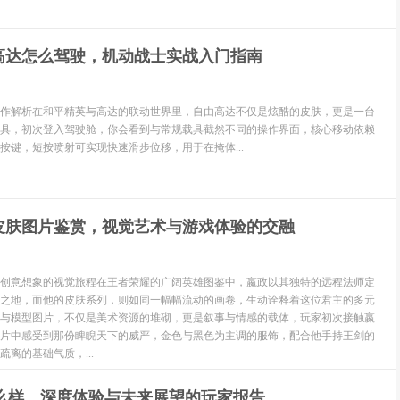
高达怎么驾驶，机动战士实战入门指南
作解析在和平精英与高达的联动世界里，自由高达不仅是炫酷的皮肤，更是一台
具，初次登入驾驶舱，你会看到与常规载具截然不同的操作界面，核心移动依赖
按键，短按喷射可实现快速滑步位移，用于在掩体...
皮肤图片鉴赏，视觉艺术与游戏体验的交融
创意想象的视觉旅程在王者荣耀的广阔英雄图鉴中，嬴政以其独特的远程法师定
之地，而他的皮肤系列，则如同一幅幅流动的画卷，生动诠释着这位君主的多元
与模型图片，不仅是美术资源的堆砌，更是叙事与情感的载体，玩家初次接触嬴
片中感受到那份睥睨天下的威严，金色与黑色为主调的服饰，配合他手持王剑的
离的基础气质，...
怎么样，深度体验与未来展望的玩家报告