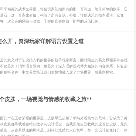
和平精英的战术世界里，每位玩家初始拥有的那一百滴血，绝非简单的数字，它
基石，这一百点生命值，构筑了所有交战，补给，转移决策的根本逻辑，它像一
每一次交锋的风险与收益，子弹的伤害数值，护甲的减伤比例...
怎么开，资深玩家详解语言设置之道
启的意义对于初次踏入我的世界的新手玩家而言，面对陌生的英文界面常常会感
不仅是为了消除语言隔阂，更是为了深入理解游戏博大精深的内容体系，从复杂
的独特名称，中文界面能让我们更快地融入这个方块世界，感受到探索...
00个皮肤，一场视觉与情感的收藏之旅**
张面孔**在王者荣耀的世界里，皮肤早已超越了单纯外观装饰的范畴，它成为了英
款皮肤都承载着独特的故事与设计理念，当我回顾自己收藏的这百款皮肤，最先
盛宴，从古典飘逸的凤求凰，到科幻炫酷的末日机甲，每一套设计都像打开一扇