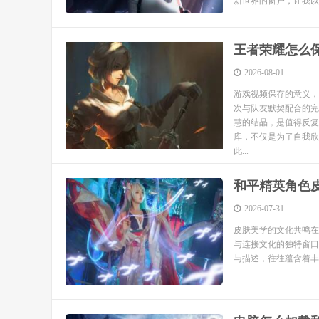
新世界的窗户，让我以全
王者荣耀怎么
2026-08-01
游戏视频保存的意义，
次与队友默契配合的完
慧的结晶，是值得反复
库，不仅是为了自我欣
此...
和平精英角色
2026-07-31
皮肤美学的文化共鸣在
与连接文化的独特窗口
与描述，往往蕴含着丰