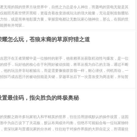
袤无垠的我的世界方块世界中，自然之力总是令人神往，而轰鸣的雷电无疑是其
仅能照亮夜空劈开黑暗，更蕴含着改变游戏玩法的强大能量，无论是制造骷髅陷
力怕，或是简单地彰显力量，掌握雷电都让无数玩家心驰神往，那么，在我的世
拥有并驾驭...
荣耀怎么玩，苍狼末裔的草原狩猎之道
吉思汗在王者荣耀中是一位独特的射手，他依赖草丛获取机动性与爆发，是一位
的猎手，玩好他的核心在于利用好被动技能，将草丛视为自己的主场，通过不断
，他的玩法并非站桩输出，而是需要像狼群首领一样，耐心潜伏，伺机而动，一
招技巧成吉思汗的被动技能是关键，穿越草丛后下一次普攻变为两连射，并短暂
设置最佳码，指尖胜负的终极奥秘
的觉醒之路许多玩家初入和平精英的世界，往往沿用游戏默认的操作设置，这固
形中为自己设下了天花板，默认布局或许均衡，但绝不可能贴合每一位玩家独特
，资深玩家与普通玩家的分水岭，往往始于对操作界面的大胆自定义，所谓最佳