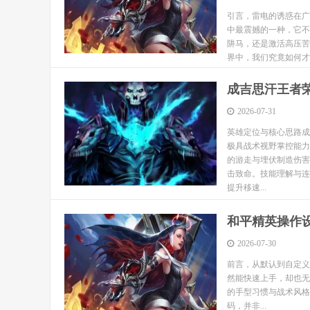
引言，雷电的诱惑在广
中最震撼的一种，它不
阱马，还是激活高压苦
界中，我们究竟如何才能
成吉思汗王者
2026-07-31
英雄定位与核心思路成
极具战术视野掌控能力
的游走与埋伏制造伤害
击致命。技能理解与连
提升移速...
和平精英操作
2026-07-30
前言，从默认到自定义
然能快速上手，却也无
的手型习惯与战术风格
码，并非...