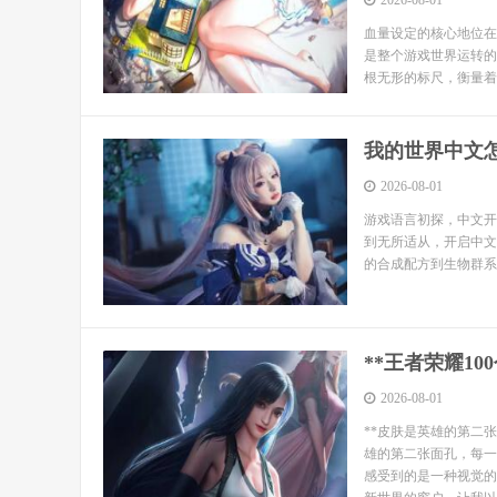
2026-08-01
血量设定的核心地位在
是整个游戏世界运转的
根无形的标尺，衡量着
我的世界中文
2026-08-01
游戏语言初探，中文开
到无所适从，开启中文
的合成配方到生物群系
**王者荣耀1
2026-08-01
**皮肤是英雄的第二
雄的第二张面孔，每一
感受到的是一种视觉的