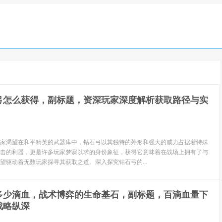
弓怎么获得，副标题，资深玩家深度解析获取路径与实
家渴望在和平精英的武器库中，钻石弓以其独特的外形和强大的威力占据着特殊
击的利器，更是许多玩家梦寐以求的身份象征，获得它意味着在战场上拥有了与
望驱动着无数玩家探寻其获取之道。深入探究钻石弓的...
多少滴血，战术博弈的生命基石，副标题，百滴血量下
战略纵深