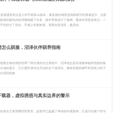
e的直观感受初次进入和平精英ste版本，最直接的感受是画面细节的显著提升，光影
摇曳和建筑的纹理都细腻了许多，操作界面进行了微调，整体布局更加简洁，一
乎也经过了优化，手感上有新鲜感，需要短暂适应，载具的...
鳄怎么驯服，沼泽伙伴驯养指南
危险生物在我的世界广阔无垠的生态系统中，沼泽地总是弥漫着神秘而危险的氛
水域的霸主，它们通常潜伏在浑浊的水下或岸边，拥有坚硬的鳞甲和强有力的下
强烈的敌...
下载器，虚拟诱惑与真实边界的警示
价值在王者荣耀的世界里，皮肤早已超越了单纯的外观装饰，它成为玩家个性与