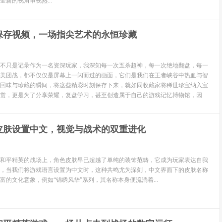
新的视角审视熟...
保存视频，一场指尖艺术的永恒珍藏
不只是记录作为一名资深玩家，我深知每一次五杀超神，每一次绝地翻盘，每一
美团战，都不仅仅是屏幕上一闪而过的画面，它们是我们在王者峡谷中热血与智
回味与珍藏的瞬间，将这些精彩时刻保存下来，就如同收藏家将稀世珍宝纳入宝
赏，更是为了分享荣耀，复盘学习，甚至创造属于自己的游戏记忆博物馆，因
皮肤设置中文，视觉与战术的双重进化
和平精英的战场上，角色皮肤早已超越了单纯的装饰范畴，它成为玩家表达自我
，当我们将游戏语言设置为中文时，这种共鸣尤为深刻，中文界面下的皮肤名称
富的文化意象，例如“锦绣风华”系列，其名称本身便流淌着...