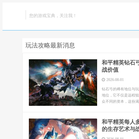
您的游戏宝典，关注我！
玩法攻略最新消息
和平精英钻石
战价值
2026-08-01
钻石弓的稀有地位与玩
地位，它不仅是远程狙
众不同的资本，这份渴
和平精英每人
的生存艺术与