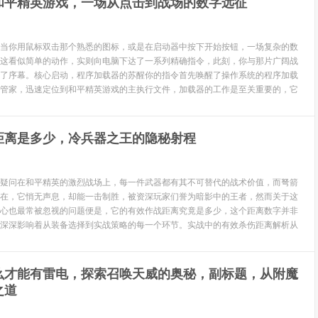
和平精英游戏，一场从点击到战场的数字远征
当你用鼠标双击那个熟悉的图标，或是在启动器中按下开始按钮，一场复杂的数
这看似简单的动作，实则向电脑下达了一系列精确指令，此刻，你与那片广阔战
了序幕。核心启动，程序加载器的苏醒你的指令首先唤醒了操作系统的程序加载
管家，迅速定位到和平精英游戏的主执行文件，加载器的工作是至关重要的，它
距离是多少，冷兵器之王的隐秘射程
疑问在和平精英的激烈战场上，每一件武器都有其不可替代的战术价值，而弩箭
在，它悄无声息，却能一击制胜，被资深玩家们誉为暗影中的王者，然而关于这
心也最常被忽视的问题便是，它的有效作战距离究竟是多少，这个距离数字并非
深深影响着从装备选择到实战策略的每一个环节。实战中的有效杀伤距离解析从
么才能有雷电，探索召唤天威的奥秘，副标题，从附魔
之道