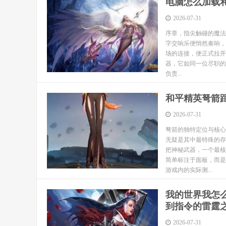
电脑怎么加载
2026-07-31
序章，指尖触碰的魔法
字交响乐便悄然奏响，
场的连接，便正式拉开
器，它如同一位尽职的
负责...
和平精英弩箭
2026-07-31
弩箭的独特定位与核心
无疑是其中最特殊的存
把神秘武器，一个最核
简单标注于面板，而是
游戏内的实际测...
我的世界我怎
到指令的雷霆
2026-07-31