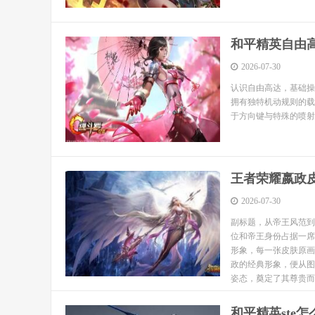
和平精英自由
2026-07-30
认识自由高达，基础操
拥有独特机动规则的载
于方向键与特殊的喷射
王者荣耀嬴政
2026-07-30
副标题，从帝王风范到
位和帝王身份占据一席
形象，每一张皮肤原画
政的经典形象，便从图
姿态，奠定了其尊贵而疏
和平精英ste