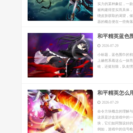
实力的某种象征，一款
被构建得坚实而具体，
绕皮肤获取的渴望，催
器的概念便在一些角落悄
和平精英蓝色
2026-07-29
小标题，蓝色围巾的初
上赫然系着这么一抹亮
啥，还挺别致，队友愣
和平精英怎么
2026-07-29
命令方块概念的理解与
这原是沙盒游戏中的一
块，它们如同预设好的
例如，游戏中的信号枪，