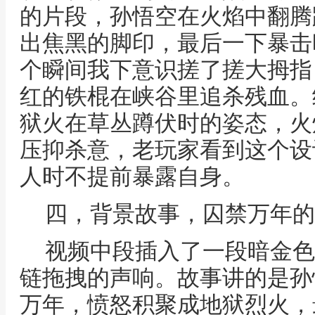
的片段，孙悟空在火焰中翻腾
出焦黑的脚印，最后一下暴击
个瞬间我下意识搓了搓大拇指
红的铁棍在峡谷里追杀残血。
狱火在草丛蹲伏时的姿态，火
压抑杀意，老玩家看到这个设
人时不提前暴露自身。
四，背景故事，囚禁万年的
视频中段插入了一段暗金色
链拖拽的声响。故事讲的是孙
万年，愤怒积聚成地狱烈火，