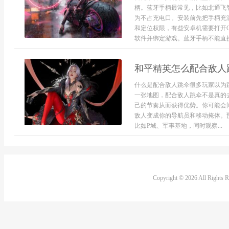
柄。蓝牙手柄最常见，比如北通飞
为不占充电口。安装前先把手柄充
和定位权限，有些安卓机需要打开
软件并绑定游戏。蓝牙手柄不能直接玩
和平精英怎么配合敌人
什么是配合敌人跳伞很多玩家以为
一张地图，配合敌人跳伞不是真的
己的节奏从而获得优势。你可能会
敌人变成你的导航员和移动掩体。
比如P城、军事基地，同时观察...
Copyright © 2026 All Rights