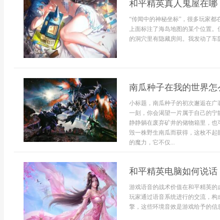
和平精英真人鬼屋在哪
“传闻中的神秘坐标”，很多玩家
上面标注了海岛地图的某个位置。
的洞穴里有隐藏房间。我发动了车队
南瓜种子在我的世界怎
小标题，南瓜种子的初次邂逅在广
一刻，你会渴望一片属于自己的宁
静静躺在废弃矿井的储物箱里，也
毁一株野生南瓜而获得，这枚不起
的魔力，它不仅...
和平精英电脑如何说话
游戏语音的战术价值在和平精英的
玩家通过语音系统进行的交流，构
擎，这些环境音效是游戏给予的信息