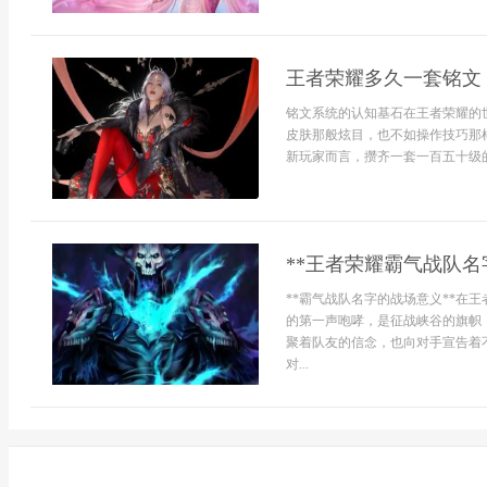
王者荣耀多久一套铭文
铭文系统的认知基石在王者荣耀的
皮肤那般炫目，也不如操作技巧那
新玩家而言，攒齐一套一百五十级的
**王者荣耀霸气战队名
**霸气战队名字的战场意义**在
的第一声咆哮，是征战峡谷的旗帜
聚着队友的信念，也向对手宣告着
对...