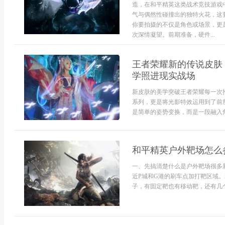
造，在和平精英这类战术竞技游戏
气与偶然性碰撞出的独特火花，这
你要拍摄的不仅是角色或场景，更
次深情凝望。前期准备，硬件...
王者荣耀新的传说皮肤
学照进现实战场
新皮肤的美学突破王者荣耀每一次
系列，更是将光影特效运用到了前
是简单的姿势变换，而是一段融入角
和平精英户外靶场怎么
一、先搞清楚什么是户外靶场很多
近P城和G港的刷车点加打靶区域。
子，有固定靶也有移动靶，还有几个.