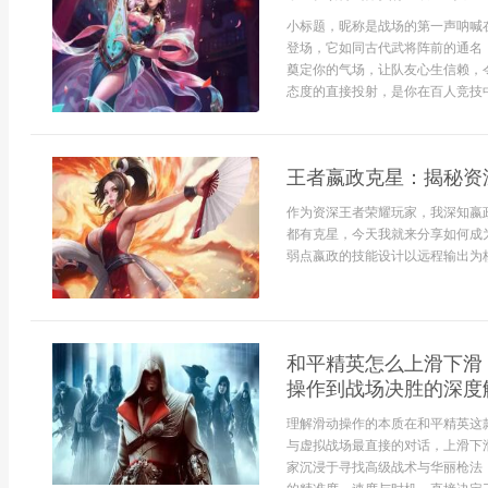
小标题，昵称是战场的第一声呐喊
登场，它如同古代武将阵前的通名
奠定你的气场，让队友心生信赖，
态度的直接投射，是你在百人竞技中
王者嬴政克星：揭秘资
作为资深王者荣耀玩家，我深知嬴
都有克星，今天我就来分享如何成
弱点嬴政的技能设计以远程输出为核心
和平精英怎么上滑下滑
操作到战场决胜的深度
理解滑动操作的本质在和平精英这
与虚拟战场最直接的对话，上滑下
家沉浸于寻找高级战术与华丽枪法