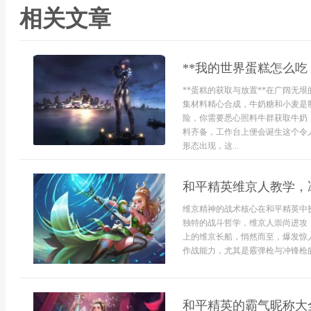
相关文章
**我的世界蛋糕怎么吃
**蛋糕的获取与放置**在广阔无
集材料精心合成，牛奶糖和小麦是
险，你需要悉心照料牛群获取牛奶
料齐备，工作台上便会诞生这个令
形态出现，这...
和平精英维京人教学，
维京精神的战术核心在和平精英中
独特的战斗哲学，维京人崇尚进攻
上的维京长船，悄然而至，爆发惊
作战能力，尤其是霰弹枪与冲锋枪的掌
和平精英的霸气昵称大