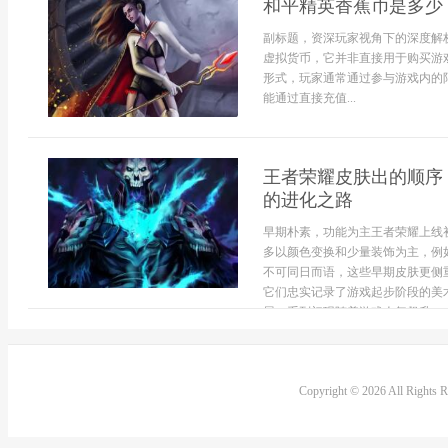
和平精英香蕉币是多少
副标题，资深玩家视角下的深度解
虚拟货币，它并非直接用于购买游
形式，玩家通常通过参与游戏内的
能通过直接充值...
王者荣耀皮肤出的顺序
的进化之路
早期朴素，功能为主王者荣耀上线
多以颜色变换和少量装饰为主，例
不可同日而语，这些早期皮肤更侧
它们忠实记录了游戏起步阶段的美
展，系列初现随着游戏人气飙升，皮.
Copyright © 2026 All Rights