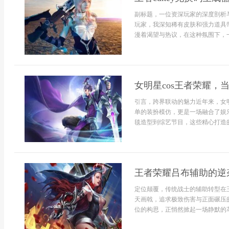
副标题，一位资深玩家的深度剖析
玩家，我深知稀有皮肤和强力道具
漫着渴望与热议，在这种氛围下，一些
女明星cos王者荣耀，
引言，跨界联动的魅力近年来，女明
单的装扮模仿，更是一场融合了娱
毯造型到综艺节目，这些精心打造的c
王者荣耀吕布辅助的逆
定位颠覆，传统战士的辅助转型在
天画戟，追求极致伤害与正面碾压
位的构思，正悄然掀起一场静默的革命