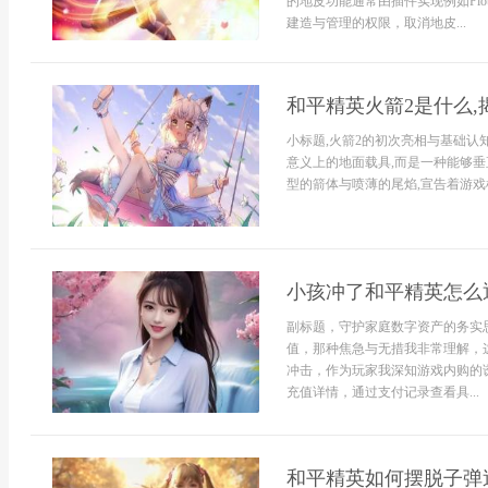
的地皮功能通常由插件实现例如PlotS
建造与管理的权限，取消地皮...
和平精英火箭2是什么
小标题,火箭2的初次亮相与基础认
意义上的地面载具,而是一种能够垂
型的箭体与喷薄的尾焰,宣告着游戏机
小孩冲了和平精英怎么
副标题，守护家庭数字资产的务实
值，那种焦急与无措我非常理解，
冲击，作为玩家我深知游戏内购的
充值详情，通过支付记录查看具...
和平精英如何摆脱子弹