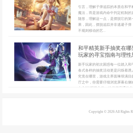
引言，理解子弹追踪的本质在和平
魔法，而是游戏内命中判定机制的
随形，理解这一点，是摆脱它的第
果，因此，摆脱追踪并非逃避子弹
不规则移动的艺...
和平精英新手抽奖在哪
玩家的寻宝指南与理性
新手玩家的初次困惑每一位踏入和
各式各样的抽奖活动更是闪烁着诱
究竟在哪里，游戏主界面琳琅满目
厅之中，你需要仔细浏览屏幕右侧或
中心”的醒目入口，这些便是通往各类
Copyright © 2026 All Rights