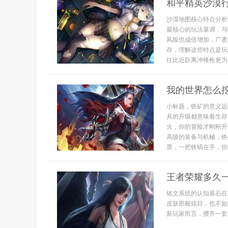
和平精英沙漠
沙漠地图核心特点分析
最核心的玩法基调，与
风险也成倍增加，广袤
存，理解这些特点是玩
往比近距离冲锋枪更为关
我的世界怎么
小标题，铁矿的意义远
具的升级都意味着生存
火，你的冒险才刚刚开
高级的装备与机械，铁
票，一把铁镐在手，你便
王者荣耀多久
铭文系统的认知基石在
皮肤那般炫目，也不如
新玩家而言，攒齐一套一