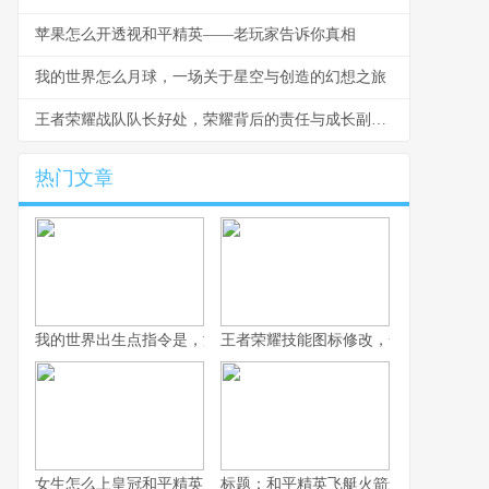
苹果怎么开透视和平精英——老玩家告诉你真相
我的世界怎么月球，一场关于星空与创造的幻想之旅
王者荣耀战队队长好处，荣耀背后的责任与成长副标题
热门文章
我的世界出生点指令是，游戏世界的精准锚点，副标题，资深玩家
王者荣耀技能图标修改，一次视觉与体
女生怎么上皇冠和平精英，战术思维与团队致胜之道
标题：和平精英飞艇火箭怎么坐，资深