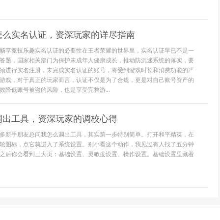
怎么实名认证，资深玩家的详尽指南
畅享竞技乐趣实名认证的必要性在王者荣耀的世界里，实名认证早已不是一
答题，国家相关部门为保护未成年人健康成长，推动防沉迷系统的落实，要
须进行实名注册，未完成实名认证的账号，将受到游戏时长和消费功能的严
游戏，对于真正的玩家而言，认证不仅是为了合规，更是对自己账号资产的
效降低账号被盗的风险，也是享受完整游...
调出工具，资深玩家的调校心得
多新手朋友总问我怎么调出工具，其实第一步特别简单。打开和平精英，在
轮图标，点它就进入了系统设置。别小看这个动作，我见过有人找了五分钟
之后你会看到三大页：基础设置、灵敏度设置、操作设置。基础设置里藏着