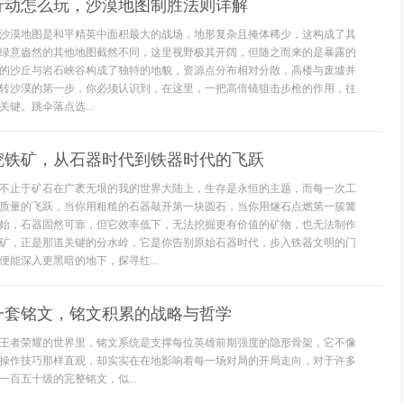
行动怎么玩，沙漠地图制胜法则详解
沙漠地图是和平精英中面积最大的战场，地形复杂且掩体稀少，这构成了其
绿意盎然的其他地图截然不同，这里视野极其开阔，但随之而来的是暴露的
的沙丘与岩石峡谷构成了独特的地貌，资源点分布相对分散，高楼与废墟并
转沙漠的第一步，你必须认识到，在这里，一把高倍镜狙击步枪的作用，往
键。跳伞落点选...
挖铁矿，从石器时代到铁器时代的飞跃
不止于矿石在广袤无垠的我的世界大陆上，生存是永恒的主题，而每一次工
质量的飞跃，当你用粗糙的石器敲开第一块圆石，当你用燧石点燃第一簇篝
始，石器固然可靠，但它效率低下，无法挖掘更有价值的矿物，也无法制作
矿，正是那道关键的分水岭，它是你告别原始石器时代，步入铁器文明的门
能深入更黑暗的地下，探寻红...
一套铭文，铭文积累的战略与哲学
王者荣耀的世界里，铭文系统是支撑每位英雄前期强度的隐形骨架，它不像
操作技巧那样直观，却实实在在地影响着每一场对局的开局走向，对于许多
百五十级的完整铭文，似...