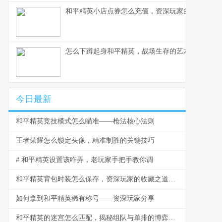
和平精英小店点券怎么充值，资深玩家的完整指南
怎么下蹲起身和平精英，战场生存的艺术
今日最新
和平精英竞技模式怎么瞄准——枪法核心法则
王者荣耀怎么锁定头像，精准制胜的关键技巧
# 和平精英设置该咋弄，老玩家手把手教你调
和平精英背包时装怎么保存，资深玩家的收藏之道，副标题，虚拟衣橱的永恒艺术
如何拿到和平精英稀有称号——资深玩家分享
和平精英的迷宫怎么匹配，揭秘组队与单排的博弈之道