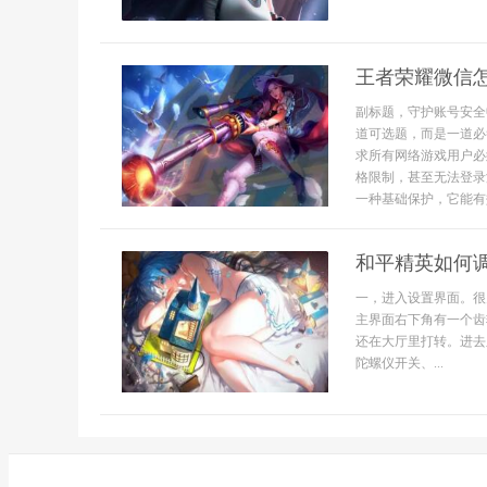
王者荣耀微信
副标题，守护账号安全
道可选题，而是一道必
求所有网络游戏用户必
格限制，甚至无法登录
一种基础保护，它能有
和平精英如何
一，进入设置界面。很
主界面右下角有一个齿
还在大厅里打转。进去
陀螺仪开关、...