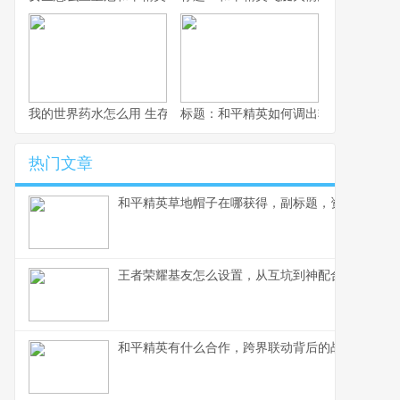
我的世界药水怎么用 生存大师的药水使用艺术
标题：和平精英如何调出轮盘，资深玩
热门文章
和平精英草地帽子在哪获得，副标题，资深玩家深
王者荣耀基友怎么设置，从互坑到神配合的蜕变
和平精英有什么合作，跨界联动背后的战略蓝图