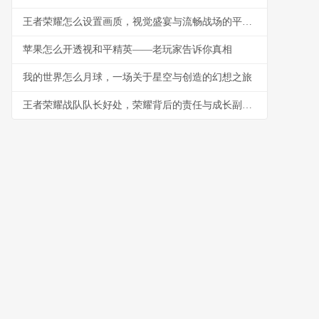
王者荣耀怎么设置画质，视觉盛宴与流畅战场的平衡艺术，副标题，资深玩家的画质调优指南
苹果怎么开透视和平精英——老玩家告诉你真相
我的世界怎么月球，一场关于星空与创造的幻想之旅
王者荣耀战队队长好处，荣耀背后的责任与成长副标题