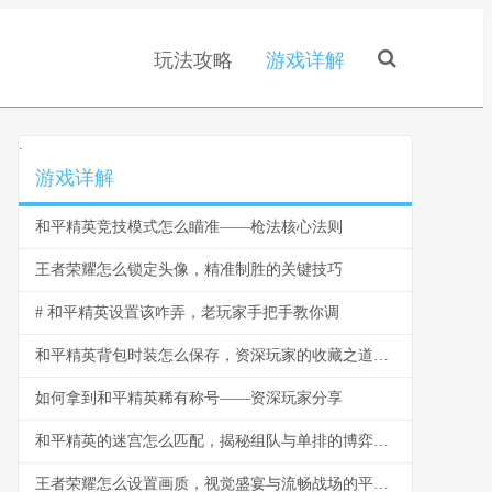
玩法攻略
游戏详解
.
游戏详解
和平精英竞技模式怎么瞄准——枪法核心法则
王者荣耀怎么锁定头像，精准制胜的关键技巧
# 和平精英设置该咋弄，老玩家手把手教你调
和平精英背包时装怎么保存，资深玩家的收藏之道，副标题，虚拟衣橱的永恒艺术
如何拿到和平精英稀有称号——资深玩家分享
和平精英的迷宫怎么匹配，揭秘组队与单排的博弈之道
王者荣耀怎么设置画质，视觉盛宴与流畅战场的平衡艺术，副标题，资深玩家的画质调优指南